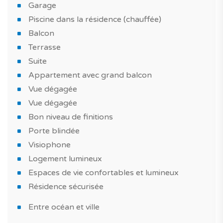
Garage
Piscine dans la résidence (chauffée)
Ce qui vous fera craquer pour ce bien neuf à Olhão ?
Balcon
Un appartement au style moderne, bien équipé, avec
Terrasse
des bon niveau de finitions, construit avec des
Suite
matériaux de choix. Tirez également profit d'une piscine
Appartement avec grand balcon
dans la résidence pour passer de bons moments en
Vue dégagée
famille ou entre amis.
Vue dégagée
Bon niveau de finitions
Et pour compléter ce bien, il est vendu avec une place
de stationnement.
Porte blindée
Visiophone
Ce bien convient pour un investissement immobilier et
Logement lumineux
pour une résidence principale ou une maison de
Espaces de vie confortables et lumineux
vacances au Portugal.
Résidence sécurisée
Un bien neuf à découvrir sans plus attendre!
Entre océan et ville