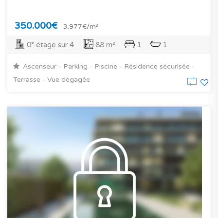
350.000€
3.977€/m²
0° étage sur 4
88 m²
1
1
Ascenseur - Parking - Piscine - Résidence sécurisée -
Terrasse - Vue dégagée