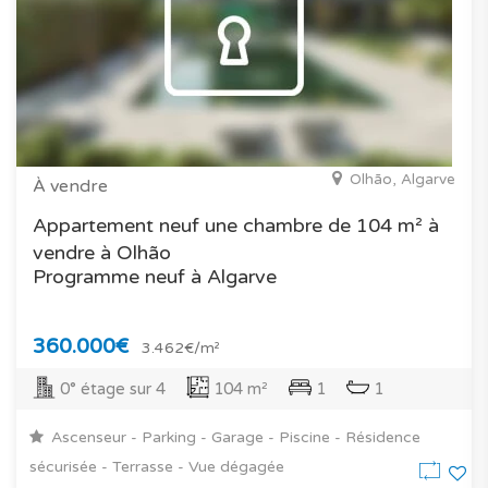
Olhão, Algarve
À vendre
Appartement neuf une chambre de 104 m² à
vendre à Olhão
Programme neuf à Algarve
360.000€
3.462€/m²
0° étage sur 4
104 m²
1
1
Ascenseur - Parking - Garage - Piscine - Résidence
sécurisée - Terrasse - Vue dégagée