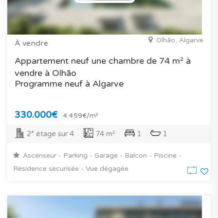
Olhão, Algarve
À vendre
Appartement neuf une chambre de 74 m² à
vendre à Olhão
Programme neuf à Algarve
330.000€
4.459€/m²
2° étage sur 4
74 m²
1
1
Ascenseur - Parking - Garage - Balcon - Piscine -
Résidence sécurisée - Vue dégagée