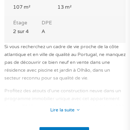
107 m²
13 m²
Étage
DPE
2 sur 4
A
Si vous recherchez un cadre de vie proche de la côte
atlantique et en ville de qualité au Portugal, ne manquez
pas de découvrir ce bien neuf en vente dans une
résidence avec piscine et jardin à Olhão, dans un
secteur reconnu pour sa qualité de vie.
Profitez des atouts d’une construction neuve dans un
programme immobilier unique avec cet appartement
de type T1 (2 pièces) d'une surface brute totale de 107
Lire la suite
m² (dont 94 m² habitables).
Il se trouve au 2e étage d’un immeuble avec ascenseur