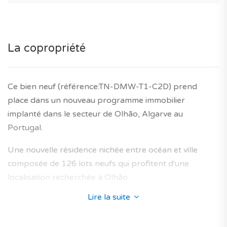
Le saviez-vous? TAGUS NOVO vous accompagne
gratuitement tout au long de vos projets immobiliers
neufs au Portugal.
La copropriété
*Les caractéristiques du bien sont données sous
réserve de confirmation. Les images/photos sont
communiquées à titre illustratif.
Ce bien neuf (référence:TN-DMW-T1-C2D) prend
Honoraires agence et garantie décennale du
place dans un nouveau programme immobilier
constructeur inclus dans le prix affiché.
implanté dans le secteur de Olhão, Algarve au
Portugal.
Une nouvelle résidence nichée entre océan et ville
composée de 126 lots neufs qui profitent d'une
localisation recherchée à Olhão.
Lire la suite
Son architecture s'insère parfaitement dans la zone
environnante et propose des appartements neufs