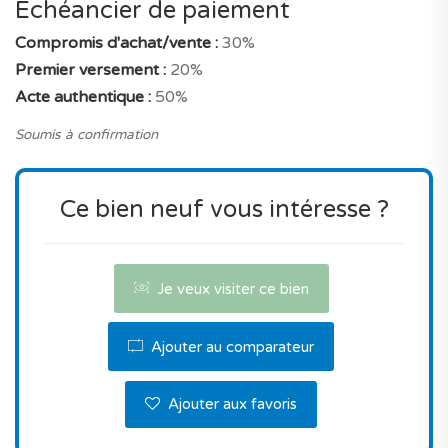
énergie, panneaux solaires et ventilation vmc, le
Échéancier de paiement
tout dans un environnement privilégié entre
Compromis d'achat/vente :
30%
océan et ville.
Premier versement :
20%
Acte authentique :
50%
Il faut souligner que son prix de vente est
véritablement en phase avec le marché pour un
Soumis à confirmation
bien neuf avec ces caractéristiques, et pour une
adresse à Olhão.
Ce bien neuf vous intéresse ?
Que demander de plus?
Contactez-nous pour réserver ce bien.
Je veux visiter ce bien
Ajouter au comparateur
Ajouter aux favoris