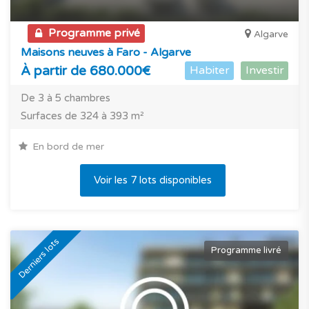
Programme privé
Algarve
Maisons neuves à Faro - Algarve
À partir de 680.000€
Habiter
Investir
De 3 à 5 chambres
Surfaces de 324 à 393 m²
En bord de mer
Voir les 7 lots disponibles
Derniers lots
Programme livré