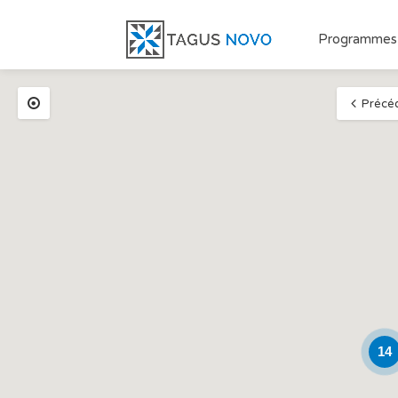
Programmes
Précé
14