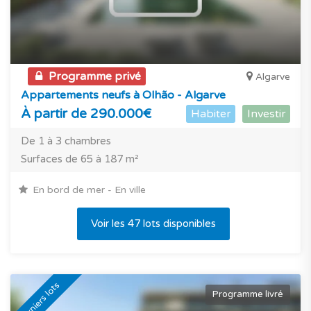
Programme privé
Algarve
Appartements neufs à Olhão - Algarve
À partir de 290.000€
Habiter
Investir
De 1 à 3 chambres
Surfaces de 65 à 187 m²
En bord de mer - En ville
Voir les 47 lots disponibles
Derniers lots
Programme livré