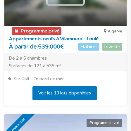
Programme privé
Algarve
Appartements neufs à Vilamoura - Loulé
À partir de 539.000€
Habiter
Investir
De 2 à 5 chambres
Surfaces de 121 à 535 m²
Sur Golf - En bord de mer
Voir les 13 lots disponibles
Derniers lots
Programme livré