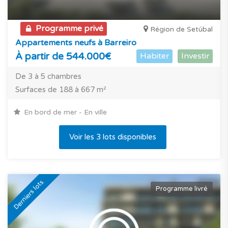
Programme privé
Région de Setúbal
Appartements neufs à Barreiro
À partir de 544.000€
Habiter
Investir
De 3 à 5 chambres
Surfaces de 188 à 667 m²
En bord de mer - En ville
Voir les 3 lots disponibles
Derniers lots
Programme livré