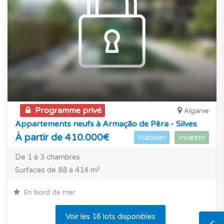
Programme privé
Algarve
Appartements neufs à Armação de Pêra - Silves
À partir de 410.000€
Habiter
Investir
De 1 à 3 chambres
Surfaces de 88 à 414 m²
En bord de mer
Voir les 16 lots disponibles