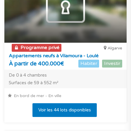
Programme privé
Algarve
Appartements neufs à Vilamoura - Loulé
À partir de 400.000€
Habiter
Investir
De 0 à 4 chambres
Surfaces de 59 à 552 m²
En bord de mer - En ville
Voir les 44 lots disponibles