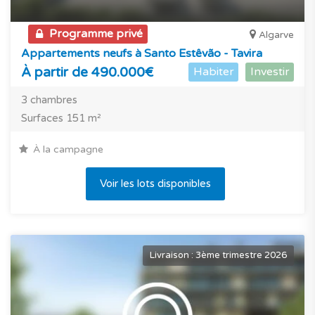
Programme privé
Algarve
Appartements neufs à Santo Estêvão - Tavira
À partir de 490.000€
Habiter
Investir
3 chambres
Surfaces 151 m²
À la campagne
Voir les lots disponibles
Livraison : 3ème trimestre 2026