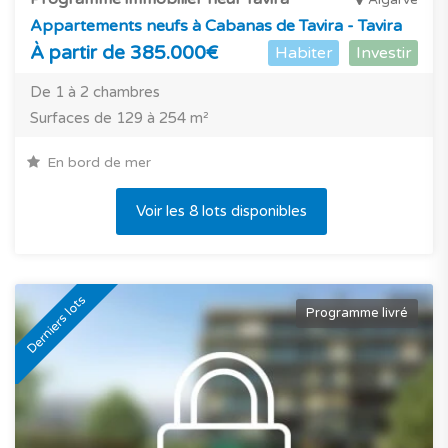
Algarve
Appartements neufs à Cabanas de Tavira - Tavira
À partir de 385.000€
Habiter
Investir
De 1 à 2 chambres
Surfaces de 129 à 254 m²
En bord de mer
Voir les 8 lots disponibles
Derniers lots
Programme livré