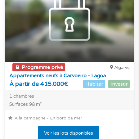
Programme privé
Algarve
Appartements neufs à Carvoeiro - Lagoa
À partir de 415.000€
Habiter
Investir
1 chambres
Surfaces 98 m²
À la campagne - En bord de mer
Voir les lots disponibles