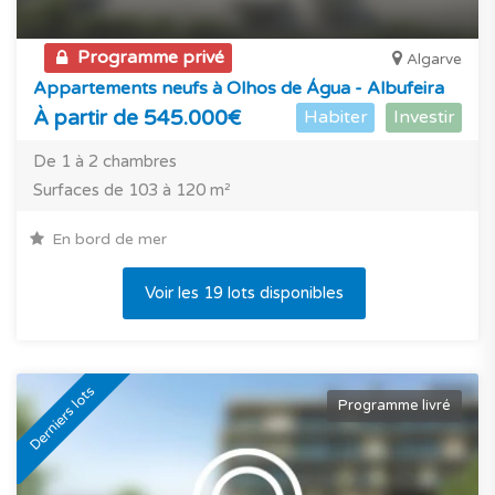
Programme privé
Algarve
Appartements neufs à Olhos de Água - Albufeira
À partir de 545.000€
Habiter
Investir
De 1 à 2 chambres
Surfaces de 103 à 120 m²
En bord de mer
Voir les 19 lots disponibles
Derniers lots
Programme livré