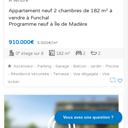
À vendre
Appartement neuf 2 chambres de 182 m² à
vendre à Funchal
Programme neuf à Île de Madère
910.000€
5.000€/m²
0° étage sur 8
182 m²
2
2
Ascenseur - Parking - Garage - Balcon - Jardin - Piscine
- Résidence sécurisée - Terrasse - Vue dégagée - Vue
océan
Vous avez une question ?