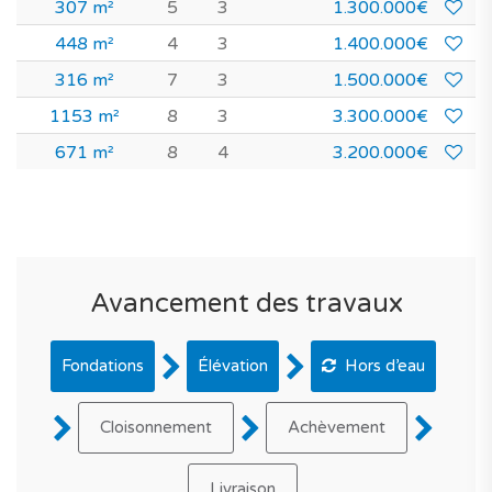
307 m²
5
3
1.300.000€
448 m²
4
3
1.400.000€
316 m²
7
3
1.500.000€
1153 m²
8
3
3.300.000€
671 m²
8
4
3.200.000€
Avancement des travaux
Fondations
Élévation
Hors d’eau
Cloisonnement
Achèvement
Livraison