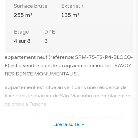
Surface brute
Extérieur
255 m²
135 m²
Étage
DPE
4 sur 8
B
appartement neuf (référence: SRM-75-T2-P4-BLOCO-
F) est à vendre dans le programme immobilier "SAVOY
RESIDENCE MONUMENTALIS".
appartement est situé au vert dans une résidence de
luxe dans le quartier de São Martinho un emplacement
de choix à Funchal.
Le bien est niché au 4e étage (étage intermédiaire) d’un
Lire la suite
immeuble moderne de 8 étages avec ascenseur.