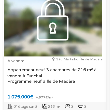
São Martinho, Île de Madère
À vendre
Appartement neuf 3 chambres de 216 m² à
vendre à Funchal
Programme neuf à Île de Madère
1.075.000€
4.977€/m²
0° étage sur 8
216 m²
3
3