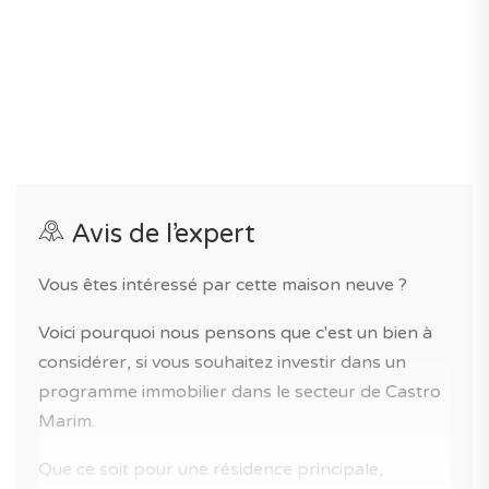
estimées à 440€/mois.
Un nouveau programme idéal pour une vie à la
campagne et proche de la côte atlantique à Castro
Marim dans un cadre de vie agréable.
Si vous êtes à la recherche d'un maison en bord de mer
ou d'une maison pour passer des vacances au
Avis de l’expert
Portugal, ce bien neuf est fait pour vous!
Vous êtes intéressé par cette maison neuve ?
Accédez à notre page dédiée à ce nouveau programme
immobilier pour tout savoir sur la résidence, ses
Voici pourquoi nous pensons que c'est un bien à
prestations et son quartier.
considérer, si vous souhaitez investir dans un
programme immobilier dans le secteur de Castro
Marim.
Que ce soit pour une résidence principale,