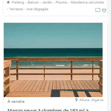
Parking - Balcon - Jardin - Piscine - Résidence sécurisée
- Terrasse - Vue dégagée
Altura, Algarve
À vendre
Maison neuve 3 chambres de 183 m² à