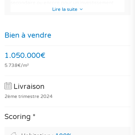
secondaire ou encore pour un investissement
Lire la suite
locatif.
Vous l'avez aussi compris, cette maison neuve est
une très bonne option pour l'achat d'un bien neuf
Bien à vendre
au Portugal.
Tant par la qualité de sa construction, de ses
1.050.000€
finitions, que par la qualité du programme
5.738€/m²
immobilier.
D'ailleurs d'après notre notation, sa performance
Livraison
est de 89/100 pour un investissement immobilier
2ème trimestre 2024
et 100/100 pour de l'habitation.
Une maison en bord de mer qui vous assure de
Scoring *
faire le choix d'un logement classé dans la
catégorie des biens de prestige, et offrant de