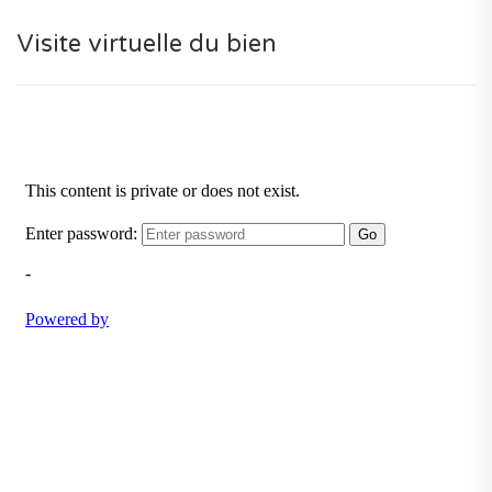
d'offrir un lieu de vie optimal aux futurs propriétaires,
avec un confort de vie optimal et des matériaux nobles
Visite virtuelle du bien
et durables.
La résidence vous assure également des prestations de
qualité.
Pour votre sécurité le bien est au sein d'une
copropriété. Il est également doté d'une porte blindée,
vidéosurveillance et visiophone.
Vous aurez accès à une multitude de lieux d'intérêt à
proximité (accès facile, au calme, espaces verts, golf,
marina, aéroport, commerces et services, plage, écoles,
hôpital, pharmacie, club de tennis et police). Et pour le
confort des résidents une magnifique piscine dans la
résidence.
La gestion de syndic est active et les charges sont