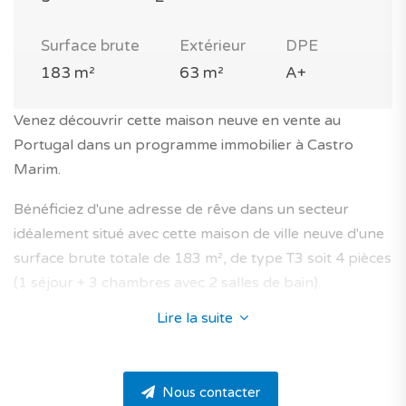
Surface brute
Extérieur
DPE
183 m²
63 m²
A+
Venez découvrir cette maison neuve en vente au
Portugal dans un programme immobilier à Castro
Marim.
Bénéficiez d'une adresse de rêve dans un secteur
idéalement situé avec cette maison de ville neuve d'une
surface brute totale de 183 m², de type T3 soit 4 pièces
(1 séjour + 3 chambres avec 2 salles de bain).
Lire la suite
Son architecture au style moderne vient parfaitement
s’intégrer dans son environnement.
De très belles prestations vous sont proposées, avec à
Nous contacter