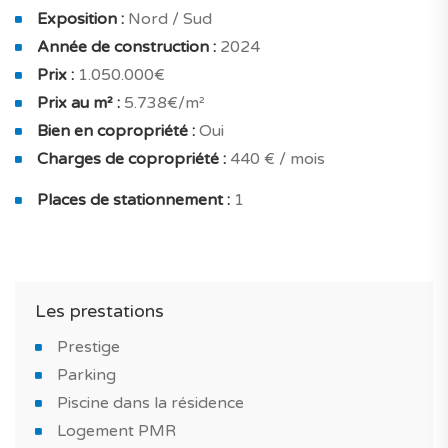
Exposition :
Nord / Sud
Vendu avec un parking privé pour 1 véhicule.
Année de construction :
2024
Ce bien convient aux différents projets, investissement
Prix :
1.050.000€
dans de l'immobilier locatif, résidence principale ou une
Prix au m² :
5.738€/m²
maison de vacances.
Bien en copropriété :
Oui
Charges de copropriété :
440 € / mois
Honoraires agence inclus dus par le vendeur et
garanties du constructeur comprises.
Places de stationnement :
1
TAGUS NOVO vous accompagne tout au long de vos
projets immobiliers neufs au Portugal.
Les prestations
*PHOTOS DE LA MAISON-TÉMOIN
Prestige
Parking
Piscine dans la résidence
Logement PMR