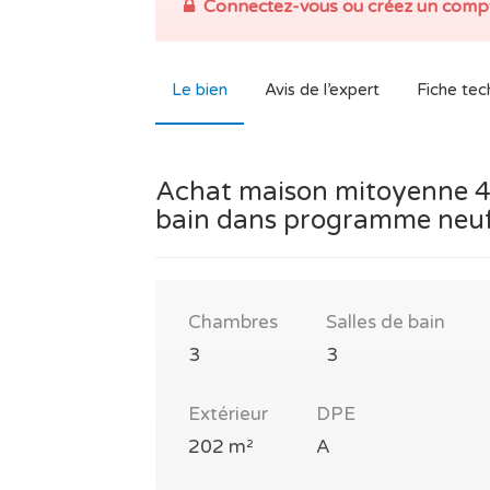
Connectez-vous ou créez un compt
Le bien
Avis de l’expert
Fiche tec
Achat maison mitoyenne 4 p
bain dans programme neuf
Chambres
Salles de bain
3
3
Extérieur
DPE
202 m²
A