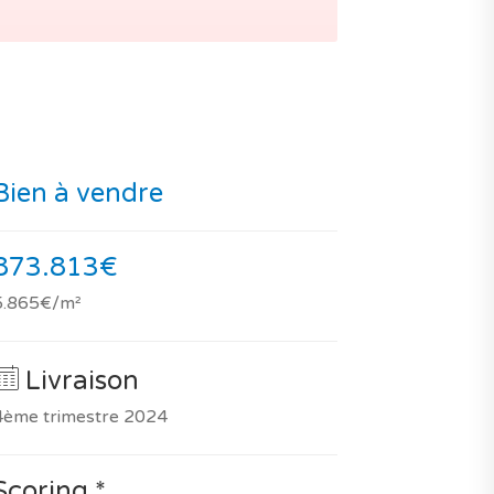
Bien à vendre
873.813€
5.865€/m²
Livraison
4ème trimestre 2024
Scoring *