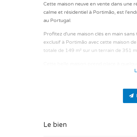
Cette maison neuve en vente dans une r
calme et résidentiel à Portimão, est l'end
au Portugal.
Profitez d'une maison clés en main sans
exclusif à Portimão avec cette maison de
totale de 149 m² sur un terrain de 351 m
Cette belle maison prend place à quelqu
L
close et sécurisée idéalement placée da
Elle comprend au total 3 chambres, 3 sall
de vie bien optimisé.
La partie jour se compose comme suit : un
de 37.80 m² avec une orientation sud / ou
5.2 m², cellier de 1.40 m².
Le bien