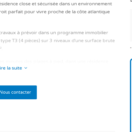
ésidence close et sécurisée dans un environnement
roit parfait pour vivre proche de la côte atlantique
 travaux à prévoir dans un programme immobilier
 type T3 (4 pièces) sur 3 niveaux d'une surface brute
².
es minutes des plages à pied, dans une résidence
ire la suite
ns la commune de Alvor.
es de bain et un w.c séparés. Ce qui en fait un lieu
Nous contacter
e pièce à vivre avec séjour avec cuisine américaine
est avec jardin de 164.10 m² et Et hall d’entrée de