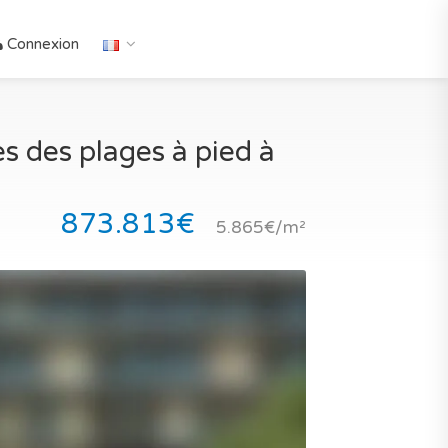
Connexion
 des plages à pied à
873.813€
5.865€/m²