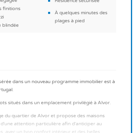
dégagée
Résidence sécurisée
s finitions
À quelques minutes des
zi
en harmonie avec l'environnement, avec des belles
plages à pied
 blindée
ualité. Et aussi, une piscine privée pour passer de
tationnement dans la résidence.
at dans le cadre d’un investissement immobilier ou
ncipale ou secondaire au Portugal.
r plus? Contactez nos experts en neuf!
insérée dans un nouveau programme immobilier est à
tugal.
s bénéficiez d’un accompagnement avec des
 votre projet immobilier au Portugal. Service 100%
ts situés dans un emplacement privilégié à Alvor.
age du quartier de Alvor et propose des maisons
nt données sous réserve de confirmation et les
d'une attention particulière afin d'anticiper au
ommuniquées à titre illustratif.
s, avec un bon confort intérieur et des belles