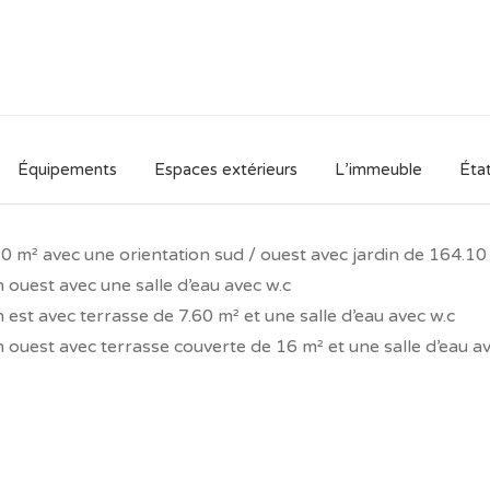
sés pour sa construction, la disposition de ses
e future.
rformance est de 91/100 pour un investissement
tion.
ssée qui vous assure de choisir un logement
Équipements
Espaces extérieurs
L’immeuble
État
luxe, et offrant de nombreux points forts, bon
d'équipement avec climatisation réversible,
age, isolation thermique optimisée, logement
80 m² avec une orientation sud / ouest avec jardin de 164.10
es, le tout dans un environnement privilégié à
 ouest avec une salle d’eau avec w.c
 est avec terrasse de 7.60 m² et une salle d’eau avec w.c
 ouest avec terrasse couverte de 16 m² et une salle d’eau a
te reste assurément bon marché pour un bien neuf
localisation de choix à Portimão.
ter!
.