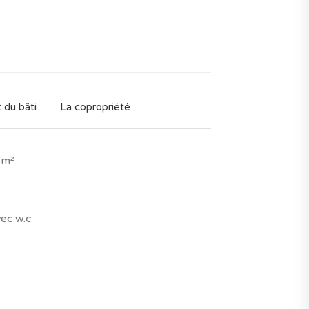
 du bâti
La copropriété
 m²
vec w.c