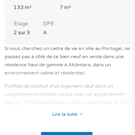
133 m²
7 m²
Étage
DPE
2 sur 3
A
Si vous cherchez un cadre de vie en ville au Portugal, ne
passez pas à côté de ce bien neuf en vente dans une
résidence haut de gamme à Alcântara, dans un
environnement calme et résidentiel.
Profitez du confort d’un logement neuf dans un
programme immobilier unique avec cet appartement
de type T3 (4 pièces) d'une surface brute totale de 133
m².
Lire la suite
Il se trouve au 2e étage d’un immeuble avec ascenseur
au style moderne, dans une résidence close et arborée