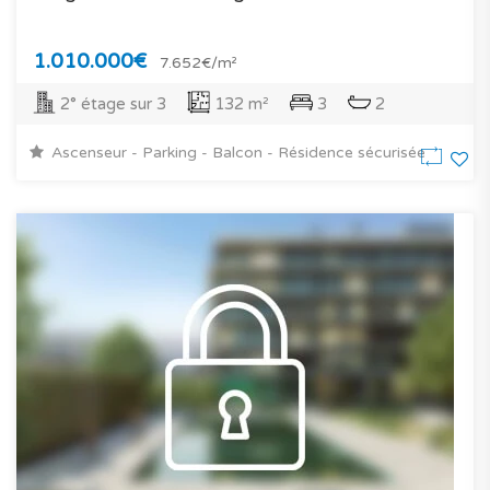
1.010.000€
7.652€/m²
2° étage sur 3
132 m²
3
2
Ascenseur - Parking - Balcon - Résidence sécurisée