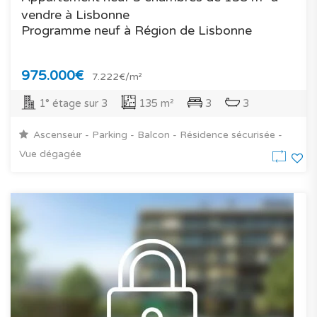
vendre à Lisbonne
Programme neuf à Région de Lisbonne
975.000€
7.222€/m²
1° étage sur 3
135 m²
3
3
Ascenseur - Parking - Balcon - Résidence sécurisée -
Vue dégagée