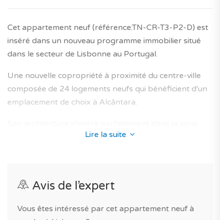
Un bien neuf à ne pas manquer! Prenez contact avec
nos experts en neuf.
Cet appartement neuf (référence:TN-CR-T3-P2-D) est
inséré dans un nouveau programme immobilier situé
Le saviez-vous? TAGUS NOVO vous accompagne
dans le secteur de Lisbonne au Portugal.
gratuitement tout au long de vos projets immobiliers
neufs au Portugal.
Une nouvelle copropriété à proximité du centre-ville
composée de 24 logements neufs qui bénéficient d'un
*Les caractéristiques du bien sont données sous
emplacement de choix à Alcântara.
réserve de confirmation. Les images/photos sont
communiquées à titre illustratif.
Son architecture s'insère parfaitement dans la zone
Lire la suite
environnante et propose des appartements neufs
Honoraires agence et garantie décennale du
conçus afin d'offrir un lieu de vie optimal aux futurs
constructeur inclus dans le prix affiché.
propriétaires.
Avis de l’expert
La résidence close et arborée vous assure des
prestations de qualité : résidence privée avec parking.
Vous êtes intéressé par cet appartement neuf à