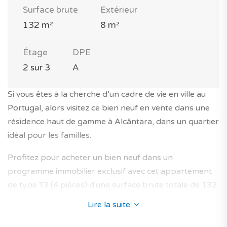
Surface brute
Extérieur
132 m²
8 m²
Étage
DPE
2 sur 3
A
Si vous êtes à la cherche d’un cadre de vie en ville au
Portugal, alors visitez ce bien neuf en vente dans une
résidence haut de gamme à Alcântara, dans un quartier
idéal pour les familles.
Profitez pour acheter un bien neuf dans un
programme immobilier exclusif avec cet appartement
de type T3 (4 pièces) d'une surface brute totale de 132
m².
Lire la suite
Il est situé au 2e étage d’un immeuble avec ascenseur