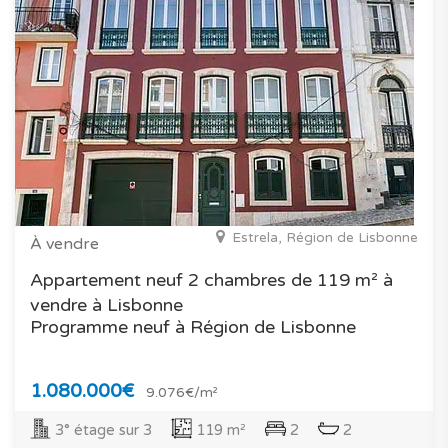
Estrela, Région de Lisbonne
À vendre
Appartement neuf 2 chambres de 119 m² à
vendre à Lisbonne
Programme neuf à Région de Lisbonne
1.080.000€
9.076€/m²
3° étage sur 3
119 m²
2
2