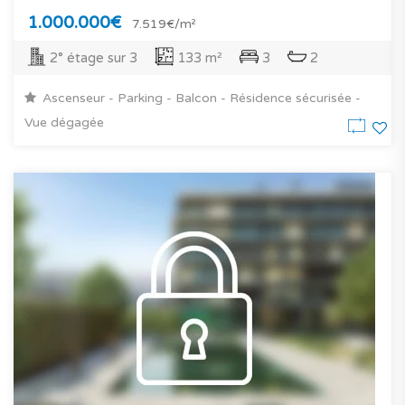
1.000.000€
7.519€/m²
2° étage sur 3
133 m²
3
2
Ascenseur - Parking - Balcon - Résidence sécurisée -
Vue dégagée