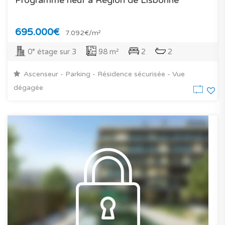
695.000€
7.092€/m²
0° étage sur 3
98 m²
2
2
Ascenseur - Parking - Résidence sécurisée - Vue
dégagée