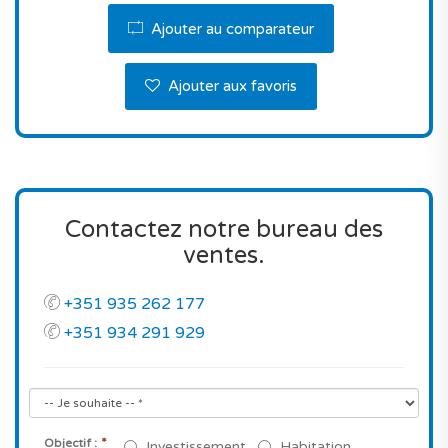
pour une adresse à Lisbonne.
Ajouter au comparateur
Ne perdez pas cette occasion en or!
Ajouter aux favoris
Contactez-nous pour plus de renseignements.
Contactez notre bureau des
ventes.
+351 935 262 177
+351 934 291 929
*
Objectif :
Investissement
Habitation