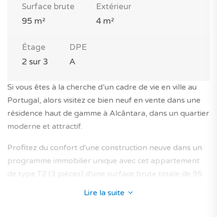
Surface brute
Extérieur
95 m²
4 m²
Étage
DPE
2 sur 3
A
Si vous êtes à la cherche d’un cadre de vie en ville au
Portugal, alors visitez ce bien neuf en vente dans une
résidence haut de gamme à Alcântara, dans un quartier
moderne et attractif.
Profitez du confort d'une construction neuve dans un
programme immobilier unique avec cet appartement
de type T2 (3 pièces) d'une surface brute totale de 95
m².
Lire la suite
Il est situé au 2e étage d’un immeuble avec ascenseur