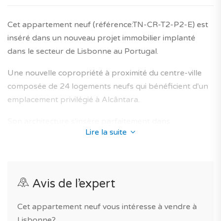
Un bien neuf à ne pas manquer! Prenez contact avec
nos experts en neuf.
Cet appartement neuf (référence:TN-CR-T2-P2-E) est
inséré dans un nouveau projet immobilier implanté
Le saviez-vous? Avec TAGUS NOVO, vous pouvez
dans le secteur de Lisbonne au Portugal.
comparer les logements neufs au Portugal.
Une nouvelle copropriété à proximité du centre-ville
*Les caractéristiques du bien sont données sous
composée de 24 logements neufs qui bénéficient d'un
réserve de confirmation. Les images/photos sont
emplacement privilégié à Alcântara.
communiquées à titre illustratif.
Son architecture s'insère parfaitement dans
Honoraires agence et garantie décennale du
Lire la suite
l'environnement existant et propose des
constructeur inclus dans le prix affiché.
appartements neufs conçus afin d'offrir un lieu de vie
optimal aux futurs propriétaires.
Avis de l’expert
La résidence close et arborée vous assure des
prestations de qualité : résidence privée avec parking.
Cet appartement neuf vous intéresse à vendre à
Vous aurez accès à toute une gamme de commodités et
Lisbonne?