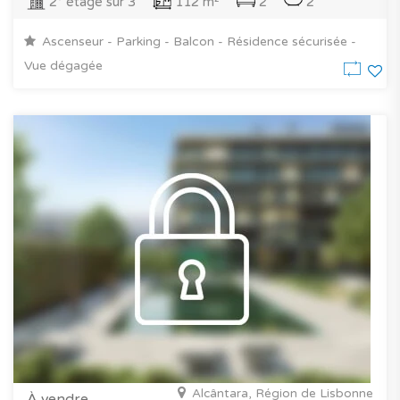
2° étage sur 3
112 m²
2
2
Ascenseur - Parking - Balcon - Résidence sécurisée -
Vue dégagée
Alcântara, Région de Lisbonne
À vendre