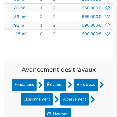
89 m²
1
2
650.000€
89 m²
2
2
665.000€
92 m²
1
2
690.000€
115 m²
0
2
690.000€
Avancement des travaux
Fondations
Élévation
Hors d’eau
Cloisonnement
Achèvement
Livraison