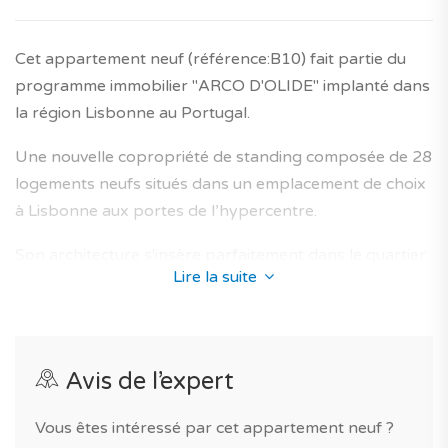
Cet appartement neuf (référence:B10) fait partie du
programme immobilier "ARCO D'OLIDE" implanté dans
la région Lisbonne au Portugal.
Une nouvelle copropriété de standing composée de 28
logements neufs situés dans un emplacement de choix
à Lisbonne aux portes de l’hypercentre.
Son architecture s'insère parfaitement dans le quartier
Lire la suite
de Campolide et propose des appartements neufs
conçus afin d'offrir un lieu de vie optimal aux futurs
propriétaires, avec un espaces de vie confortables et
lumineux et des finitions soignées.
Avis de l’expert
La résidence vous assure des prestations de qualité :
Vous êtes intéressé par cet appartement neuf ?
résidence privée.