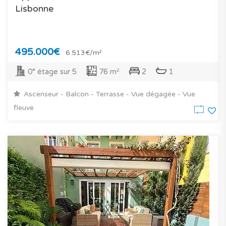
Lisbonne
495.000€
6.513€/m²
0° étage sur 5
76 m²
2
1
Ascenseur - Balcon - Terrasse - Vue dégagée - Vue
fleuve