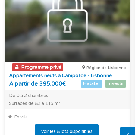
Programme privé
Région de Lisbonne
Appartements neufs à Campolide - Lisbonne
À partir de 395.000€
Habiter
Investir
De 0 à 2 chambres
Surfaces de 82 à 115 m²
En ville
Voir les 8 lots disponibles