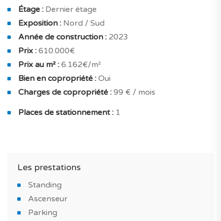
intégrés. Les suites disposent quant à elles de leur
Étage :
Dernier étage
propre salle de bains / d’eau et d'un dressing.
Exposition :
Nord / Sud
Année de construction :
2023
Tout est prévu pour le plus grand confort des
Prix :
610.000€
propriétaires : climatisation réversible, double vitrage,
Prix au m² :
6.162€/m²
isolation acoustique performante, isolation thermique
Bien en copropriété :
Oui
optimisée et panneaux solaires.
Charges de copropriété :
99 € / mois
Votre futur appartement dispose également de :
Places de stationnement :
1
placards encastrés, cuisine équipée, hotte aspirante et
salle de bain meublée.
Ce qui vous fera craquer ?
Les prestations
Un appartement au style moderne, bien équipé, avec
Standing
des finitions soignées, construit avec des matériaux de
Ascenseur
qualité.
Parking