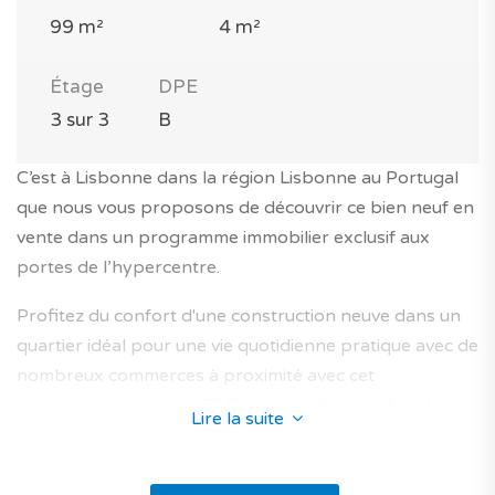
99 m²
4 m²
Étage
DPE
3 sur 3
B
C’est à Lisbonne dans la région Lisbonne au Portugal
que nous vous proposons de découvrir ce bien neuf en
vente dans un programme immobilier exclusif aux
portes de l’hypercentre.
Profitez du confort d'une construction neuve dans un
quartier idéal pour une vie quotidienne pratique avec de
nombreux commerces à proximité avec cet
appartement de type T2 (3 pièces) d'une surface brute
Lire la suite
totale de 99 m².
Il est situé au 3e étage (dernier étage) d’un immeuble