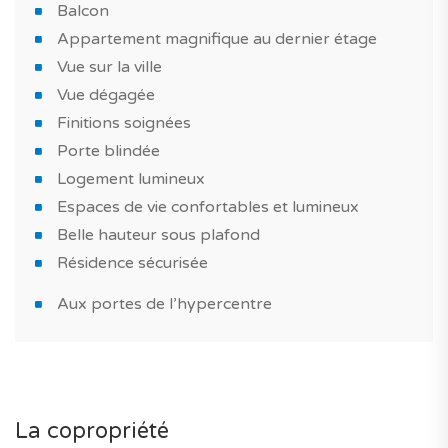
Ce bien convient pour un achat immobilier dans le
Balcon
cadre d'un investissement dans de l'immobilier locatif
Appartement magnifique au dernier étage
ou encore pour une résidence principale ou une maison
Vue sur la ville
de vacances.
Vue dégagée
Finitions soignées
Honoraires agence inclus dans le prix et garantie
Porte blindée
décennale du constructeur comprise.
Logement lumineux
À voir absolument!
Espaces de vie confortables et lumineux
Belle hauteur sous plafond
TAGUS NOVO vous accompagne tout au long de vos
Résidence sécurisée
projets immobiliers neufs au Portugal.
Aux portes de l’hypercentre
*Les caractéristiques et les images du bien ont un
caractère informatif
La copropriété