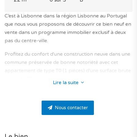
C’est à Lisbonne dans la région Lisbonne au Portugal
que nous vous proposons de découvrir ce bien neuf en
vente dans un programme immobilier exclusif à deux
pas du centre-ville.
Profitez du confort d'une construction neuve dans une
commune préservée de bonne notoriété avec cet
appartement de type T0 (1 pièces) d'une surface brute
totale de 82 m².
Lire la suite
Il est situé au 0e étage (rez-de-jardin) d’un immeuble
moderne de 3 étages avec ascenseur dans une
Nous contacter
résidence privée dans le secteur de Campolide.
Il se compose de la façon suivante : salon et salle à
manger de 33.82 m², cuisine de 7.05 m², salle d’eau de
Le bien