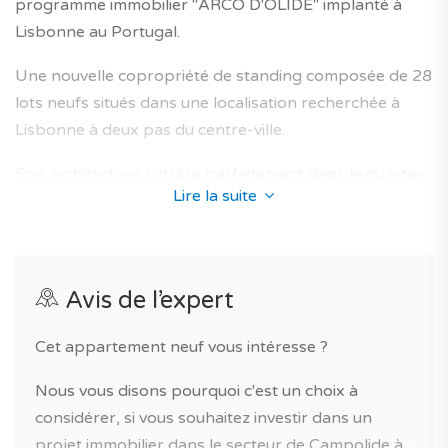
programme immobilier "ARCO D'OLIDE" implanté à
Lisbonne au Portugal.
Une nouvelle copropriété de standing composée de 28
lots neufs situés dans une localisation recherchée à
Lisbonne à deux pas du centre-ville.
Son architecture s'insère parfaitement dans le quartier
Lire la suite
de Campolide et propose des appartements neufs
conçus afin d'offrir un lieu de vie optimal aux futurs
propriétaires, avec un niveau élevé de confort intérieur
et des finitions soignées.
Avis de l’expert
La résidence vous assure des prestations de qualité :
Cet appartement neuf vous intéresse ?
résidence privée.
Nous vous disons pourquoi c'est un choix à
Vous aurez accès à une multitude de lieux d'intérêt à
considérer, si vous souhaitez investir dans un
proximité (accès facile, espaces verts, proche aéroport,
projet immobilier dans le secteur de Campolide à