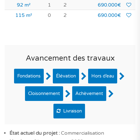
92 m²
1
2
690.000€
115 m²
0
2
690.000€
Avancement des travaux
Fondations
Élévation
Hors d’eau
Cloisonnement
Achèvement
Livraison
État actuel du projet :
Commercialisation