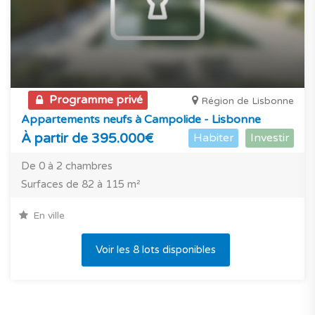
Programme privé
Région de Lisbonne
Appartements neufs à Campolide - Lisbonne
À partir de 395.000€
Habiter
Investir
De 0 à 2 chambres
Surfaces de 82 à 115 m²
En ville
Voir les 8 lots disponibles