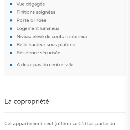
Vue dégagée
TAGUS NOVO vous accompagne tout au long de vos
Finitions soignées
projets immobiliers neufs au Portugal.
Porte blindée
*Les caractéristiques et les images du bien ont un
Logement lumineux
caractère informatif
Niveau élevé de confort intérieur
Belle hauteur sous plafond
Résidence sécurisée
À deux pas du centre-ville
La copropriété
Cet appartement neuf (référence:C1) fait partie du