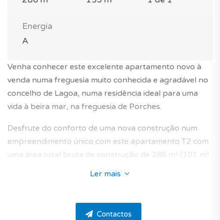
Energia
A
Venha conhecer este excelente apartamento novo à
venda numa freguesia muito conhecida e agradável no
concelho de Lagoa, numa residência ideal para uma
vida à beira mar, na freguesia de Porches.
Desfrute do conforto de uma nova construção num
empreendimento único com este apartamento T2 com
uma área total bruta de construção de 286 m² (101 m²
útil).
Ler mais
O imóvel fica a poucos metros da praia de Lagoa na
freguesia de Porches no 1° andar de um prédio
Contactos
contemporâneo bem integrado na zona envolvente, de