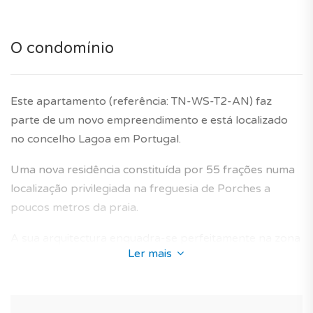
Já sabia? A TAGUS NOVO está ao seu lado para
facilitar a compra do seu imóvel novo em Portugal.
O condomínio
*As características e imagens/fotos do imóvel têm
carácter informativo e não dispensa a visita ao imóvel
Este apartamento (referência: TN-WS-T2-AN) faz
ou confirmação.
parte de um novo empreendimento e está localizado
Garantia do construtor de 10 anos incluída.
no concelho Lagoa em Portugal.
Uma nova residência constituída por 55 frações numa
localização privilegiada na freguesia de Porches a
poucos metros da praia.
A sua arquitectura enquadra-se perfeitamente na zona
Ler mais
envolvente e oferece apartamentos novos concebidos
para proporcionar um ambiente de vida ideal aos
futuros proprietários.