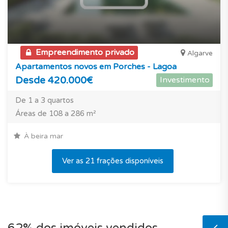
Empreendimento privado
Algarve
Apartamentos novos em Porches - Lagoa
Desde 420.000€
Investimento
De 1 a 3 quartos
Áreas de 108 a 286 m²
À beira mar
Ver as 21 frações disponíveis