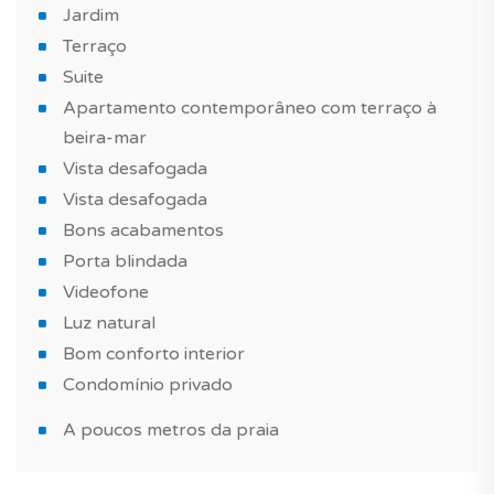
Jardim
Quais são os outros pontos que adicionam valor a este
Terraço
imóvel?
Suite
Apartamento contemporâneo com terraço à
Um apartamento de estilo contemporâneo, bem
beira-mar
equipado, bons acabamentos, construído com
Vista desafogada
materiais de qualidade.Tire igualmente proveito de uma
Vista desafogada
piscina no condomínio para passar bons momentos
Bons acabamentos
com a família ou com amigos.
Porta blindada
Mais raro e sempre bem-vindo, este imóvel é vendido
Videofone
com um lugar de estacionamento. Conte também com
Luz natural
uma arrecadação na cave.
Bom conforto interior
Condomínio privado
Este apartamento é perfeito se deseja comprar um
imóvel novo para investimento imobiliário.
A poucos metros da praia
Não perca esta oportunidade! Marque já a sua visita!