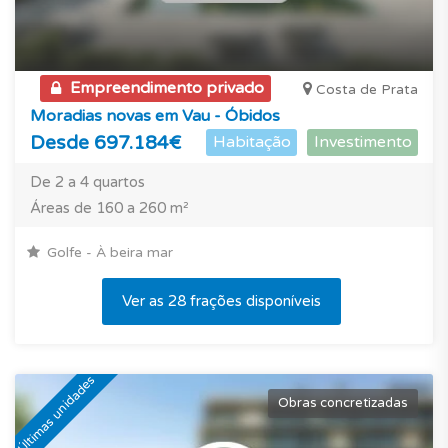
Empreendimento privado
Costa de Prata
Moradias novas em Vau - Óbidos
Desde 697.184€
Habitação
Investimento
De 2 a 4 quartos
Áreas de 160 a 260 m²
Golfe - À beira mar
Ver as 28 frações disponíveis
Últimas unidades
Obras concretizadas