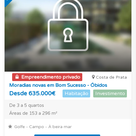
Empreendimento privado
Costa de Prata
Moradias novas em Bom Sucesso - Óbidos
Desde 635.000€
Habitação
Investimento
De 3 a 5 quartos
Áreas de 153 a 296 m²
Golfe - Campo - À beira mar