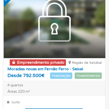
Empreendimento privado
Região de Setúbal
Moradias novas em Fernão Ferro - Seixal
Desde 792.500€
Habitação
Investimento
4 quartos
Áreas 220 m²
Golfe