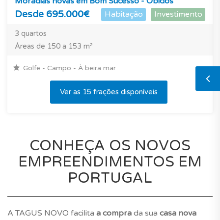
Moradias novas em Bom Sucesso - Óbidos
Desde 695.000€
Habitação
Investimento
3 quartos
Áreas de 150 a 153 m²
Golfe - Campo - À beira mar
Ver as 15 frações disponíveis
CONHEÇA OS NOVOS
EMPREENDIMENTOS EM
PORTUGAL
A TAGUS NOVO facilita
a compra
da sua
casa nova