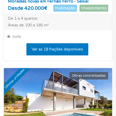
Moradias novas em Fernão Ferro - Seixal
Desde 420.000€
Habitação
Investimento
De 1 a 4 quartos
Áreas de 100 a 185 m²
Golfe
Ver as 18 frações disponíveis
Últimas unidades
Obras concretizadas