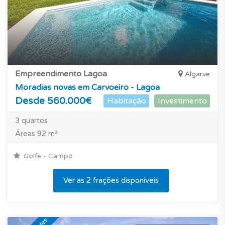
Empreendimento Lagoa
Algarve
Moradias novas em Carvoeiro - Lagoa
Desde 560.000€
Habitação
Investimento
3 quartos
Áreas 92 m²
Golfe - Campo
Ver as 2 frações disponíveis