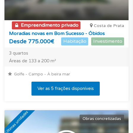
Empreendimento privado
Costa de Prata
Moradias novas em Bom Sucesso - Óbidos
Desde 775.000€
Habitação
Investimento
3 quartos
Áreas de 133 a 200 m²
Golfe - Campo - À beira mar
Ver as 5 frações disponíveis
Últimas unidades
Obras concretizadas