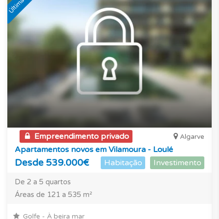
Empreendimento privado
Algarve
Apartamentos novos em Vilamoura - Loulé
Desde 539.000€
Habitação
Investimento
De 2 a 5 quartos
Áreas de 121 a 535 m²
Golfe - À beira mar