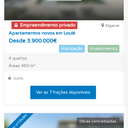
Empreendimento privado
Algarve
Apartamentos novos em Loulé
Desde 3.900.000€
Habitação
Investimento
4 quartos
Áreas 460 m²
Golfe
Ver as 7 frações disponíveis
Últimas unidades
Obras concretizadas