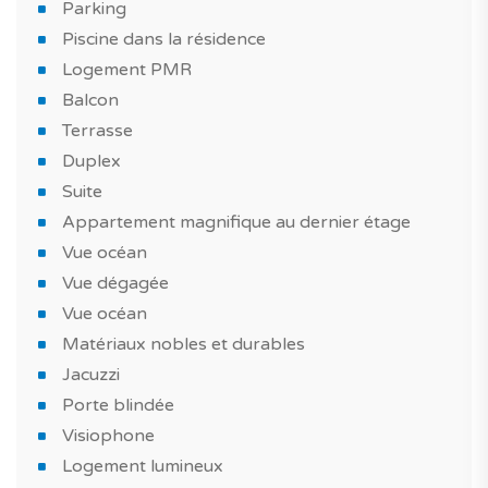
Parking
Côté espace extérieur, vous disposez d’une surface de
Piscine dans la résidence
132 m², un espace toujours très apprécié pour profiter
Logement PMR
des nombreux jours de soleil au Portugal.
Balcon
Ce qui vous fera craquer pour ce bien neuf à Faro ?
Terrasse
Duplex
Un appartement duplex au style moderne, bien
Suite
équipé, avec des matériaux nobles et durables,
Appartement magnifique au dernier étage
construit avec des matériaux de choix. Tirez également
Vue océan
profit d'une piscine dans la résidence pour passer de
Vue dégagée
bons moments en famille ou entre amis.
Vue océan
Et pour compléter le tout, il est vendu avec une place
Matériaux nobles et durables
de stationnement.
Jacuzzi
Porte blindée
Ce logement neuf est idéal pour un achat dans le cadre
Visiophone
d’un investissement immobilier ou encore dans le cadre
Logement lumineux
d'une résidence principale ou une maison de vacances