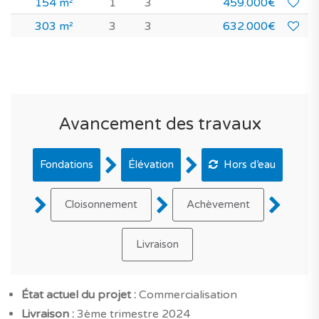
154 m²
1
3
459.000€
303 m²
3
3
632.000€
Avancement des travaux
Fondations
Élévation
Hors d’eau
Cloisonnement
Achèvement
Livraison
État actuel du projet :
Commercialisation
Livraison :
3ème trimestre 2024