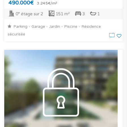
490.000€
3.245€/m²
0° étage sur 2
151 m²
3
1
Parking - Garage - Jardin - Piscine - Résidence
sécurisée