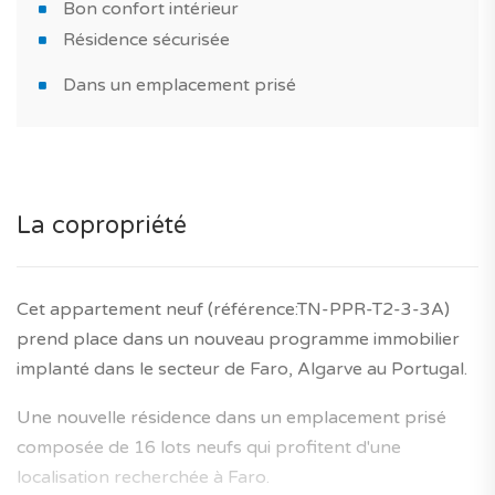
Bon confort intérieur
au Portugal.
Résidence sécurisée
Un bien neuf à voir absolument!
Dans un emplacement prisé
Le saviez-vous? TAGUS NOVO est le 1er comparateur
de logements neufs au Portugal. Service 100% gratuit,
qui vous simplifie l'achat de votre futur bien immobilier
neuf (pour habiter ou investir) au Portugal.
La copropriété
*Les caractéristiques du bien sont données sous
réserve de confirmation. Les images/photos sont
Cet appartement neuf (référence:TN-PPR-T2-3-3A)
communiquées à titre illustratif.
prend place dans un nouveau programme immobilier
Honoraires agence et garantie décennale du
implanté dans le secteur de Faro, Algarve au Portugal.
constructeur inclus dans le prix affiché.
Une nouvelle résidence dans un emplacement prisé
composée de 16 lots neufs qui profitent d'une
localisation recherchée à Faro.