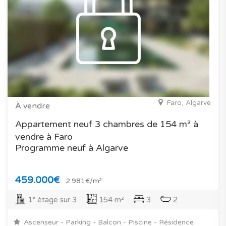
Faro, Algarve
À vendre
Appartement neuf 3 chambres de 154 m² à
vendre à Faro
Programme neuf à Algarve
459.000€
2.981€/m²
1° étage sur 3
154 m²
3
2
Ascenseur - Parking - Balcon - Piscine - Résidence