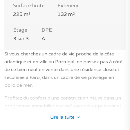
Surface brute
Extérieur
225 m²
132 m²
Étage
DPE
3 sur 3
A
Si vous cherchez un cadre de vie proche de la côte
atlantique et en ville au Portugal, ne passez pas à côté
de ce bien neuf en vente dans une résidence close et
sécurisée à Faro, dans un cadre de vie privilégié en
bord de mer.
Profitez du confort d'une construction neuve dans un
programme immobilier exclusif avec cet appartement
de type T2 (3 pièces) d'une surface brute totale de 225
Lire la suite
m² (dont 93 m² habitables).