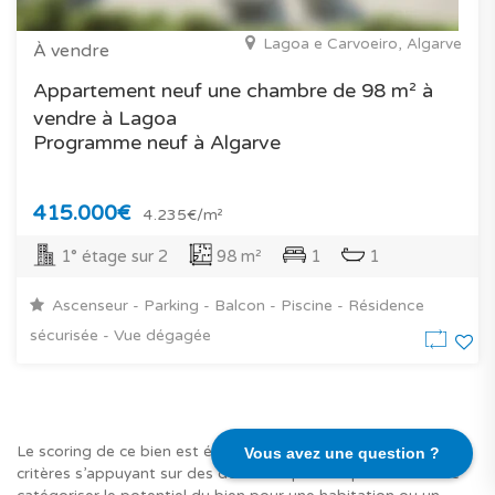
Lagoa e Carvoeiro, Algarve
À vendre
Appartement neuf une chambre de 98 m² à
vendre à Lagoa
Programme neuf à Algarve
415.000€
4.235€/m²
1° étage sur 2
98 m²
1
1
Ascenseur - Parking - Balcon - Piscine - Résidence
sécurisée - Vue dégagée
Le scoring de ce bien est évalué par nos experts sur des
Vous avez une question ?
critères s’appuyant sur des données qui nous permettent de