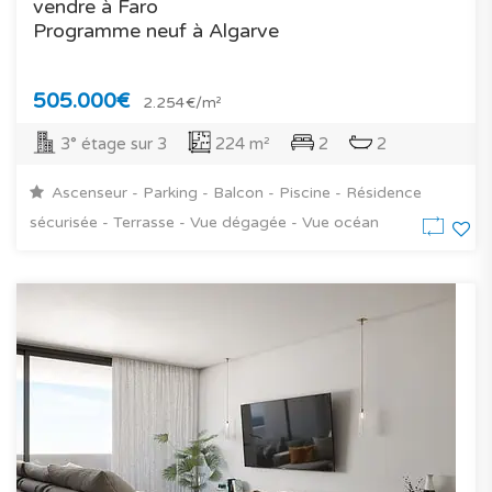
vendre à Faro
Programme neuf à Algarve
505.000€
2.254€/m²
3° étage sur 3
224 m²
2
2
Ascenseur - Parking - Balcon - Piscine - Résidence
sécurisée - Terrasse - Vue dégagée - Vue océan