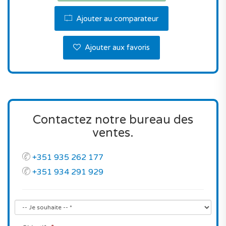
prix de vente est vraiment très abordable pour un
bien neuf avec ces caractéristiques, et pour une
Ajouter au comparateur
adresse à Portimão.
Ajouter aux favoris
Ne perdez pas cette opportunité!
Contactez-nous pour visiter.
Contactez notre bureau des
ventes.
+351 935 262 177
+351 934 291 929