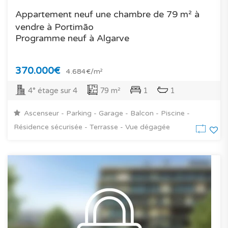
Appartement neuf une chambre de 79 m² à
vendre à Portimão
Programme neuf à Algarve
370.000€
4.684€/m²
4° étage sur 4
79 m²
1
1
Ascenseur - Parking - Garage - Balcon - Piscine -
Résidence sécurisée - Terrasse - Vue dégagée