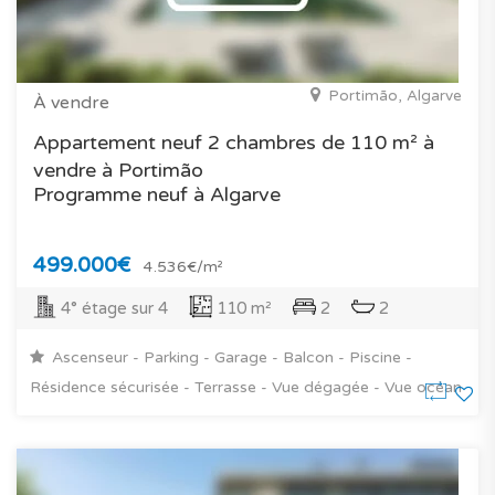
Portimão, Algarve
À vendre
Appartement neuf 2 chambres de 110 m² à
vendre à Portimão
Programme neuf à Algarve
499.000€
4.536€/m²
4° étage sur 4
110 m²
2
2
Ascenseur - Parking - Garage - Balcon - Piscine -
Résidence sécurisée - Terrasse - Vue dégagée - Vue océan