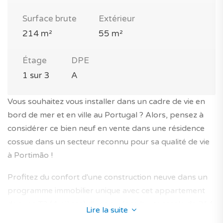
Surface brute
Extérieur
214 m²
55 m²
Étage
DPE
1 sur 3
A
Vous souhaitez vous installer dans un cadre de vie en
bord de mer et en ville au Portugal ? Alors, pensez à
considérer ce bien neuf en vente dans une résidence
cossue dans un secteur reconnu pour sa qualité de vie
à Portimão !
Profitez du confort d'une construction neuve dans un
programme immobilier unique avec cet appartement
de type T3 (4 pièces) d'une surface brute totale de 214
Lire la suite
m² (dont 159 m² habitables).