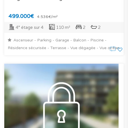
499.000€
4.536€/m²
4° étage sur 4
110 m²
2
2
Ascenseur - Parking - Garage - Balcon - Piscine -
Résidence sécurisée - Terrasse - Vue dégagée - Vue océan