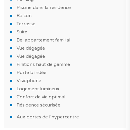
bain meublée.
Piscine dans la résidence
Balcon
Côté extérieur, vous profiterez d'une surface de 55 m²,
Terrasse
un espace toujours très apprécié pour profiter des
Suite
nombreux jours de soleil au Portugal.
Bel appartement familial
Ce qui vous fera craquer pour ce logement neuf à
Vue dégagée
Portimão ?
Vue dégagée
Finitions haut de gamme
Un appartement au style moderne, bien équipé, avec
Porte blindée
des finitions haut de gamme, construit avec des
Visiophone
matériaux de choix. Tirez également profit d'une piscine
Logement lumineux
dans la résidence pour partager de bons moments
Confort de vie optimal
avec sa famille et ses amis.
Résidence sécurisée
Et pour compléter ce bien, il est vendu avec 2 places de
Aux portes de l’hypercentre
stationnement.