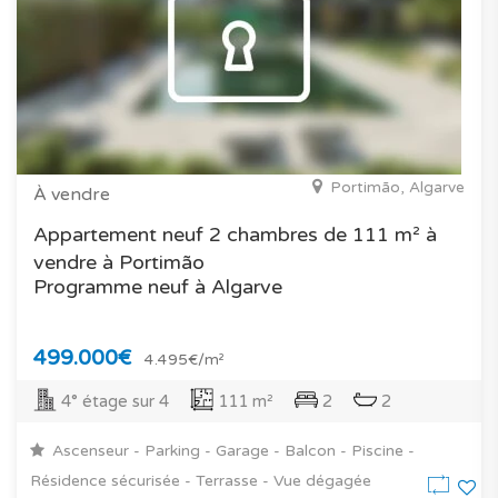
Portimão, Algarve
À vendre
Appartement neuf 2 chambres de 111 m² à
vendre à Portimão
Programme neuf à Algarve
499.000€
4.495€/m²
4° étage sur 4
111 m²
2
2
Ascenseur - Parking - Garage - Balcon - Piscine -
Résidence sécurisée - Terrasse - Vue dégagée