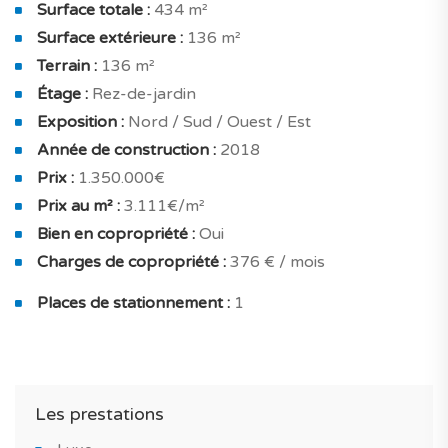
Surface totale :
434 m²
et d'une salle de bain / d'eau privative.
Surface extérieure :
136 m²
Côté extérieur, cette maison s’ouvre sur un jardin
Terrain :
136 m²
privatif de 136 m2.
Étage :
Rez-de-jardin
Exposition :
Nord / Sud / Ouest / Est
Vendu avec un emplacement de parking pour 1
Année de construction :
2018
véhicule.
Prix :
1.350.000€
Ce bien convient pour un achat immobilier dans le
Prix au m² :
3.111€/m²
cadre d'un investissement dans de l'immobilier locatif,
Bien en copropriété :
Oui
résidence principale ou une maison de vacances ou
Charges de copropriété :
376 € / mois
encore pour une maison de famille.
Places de stationnement :
1
Honoraires agence inclus dus par le vendeur et
garanties du constructeur comprises.
TAGUS NOVO vous accompagne tout au long de vos
Les prestations
projets immobiliers neufs au Portugal.