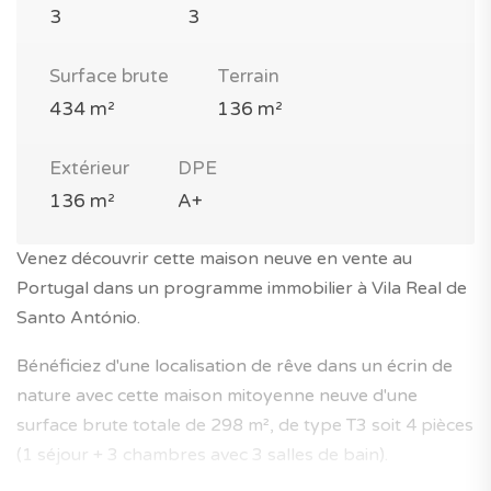
3
3
Surface brute
Terrain
434 m²
136 m²
Extérieur
DPE
136 m²
A+
Venez découvrir cette maison neuve en vente au
Portugal dans un programme immobilier à Vila Real de
Santo António.
Bénéficiez d'une localisation de rêve dans un écrin de
nature avec cette maison mitoyenne neuve d'une
surface brute totale de 298 m², de type T3 soit 4 pièces
(1 séjour + 3 chambres avec 3 salles de bain).