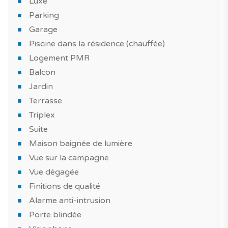
Luxe
*PHOTOS DE LA MAISON-TÉMOIN
Parking
Garage
Piscine dans la résidence (chauffée)
Logement PMR
Balcon
Jardin
Terrasse
Triplex
Suite
Maison baignée de lumière
Vue sur la campagne
Vue dégagée
Finitions de qualité
Alarme anti-intrusion
Porte blindée