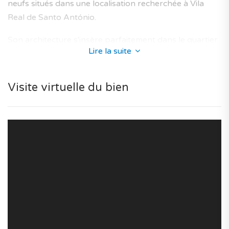
neufs situés dans une localisation recherchée à Vila
Real de Santo António.
Son architecture s'insère parfaitement dans le quartier
Lire la suite
de Vila Nova de Cacela et propose des maisons neuves
conçus afin d'offrir un lieu de vie optimal aux futurs
propriétaires, avec un niveau élevé de confort intérieur
Visite virtuelle du bien
et des finitions de qualité.
La résidence vous assure des prestations de qualité :
concierge, service de ménage, résidence sécurisée et
résidence privée.
Pour votre sécurité le bien est au sein d'une
copropriété avec concierge. Il est également doté d'une
alarme anti-intrusion, porte blindée et visiophone.
Vous aurez accès à une multitude de lieux d'intérêt à