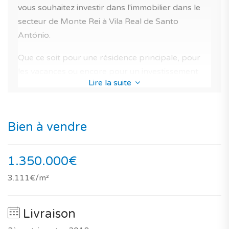
vous souhaitez investir dans l'immobilier dans le
secteur de Monte Rei à Vila Real de Santo
António.
Que ce soit pour une résidence principale, pour
les vacances ou encore pour un investissement
Lire la suite
immobilier locatif.
Nul doute, cette maison neuve est un choix idéal
pour l'achat d'un bien neuf au Portugal.
Bien à vendre
Tant par la qualité de sa construction, de son plan
optimisé, que par la qualité de la copropriété.
1.350.000€
3.111€/m²
D'ailleurs d'après notre notation, sa performance
est de 94/100 pour de l'investissement et 96/100
pour de l'habitation.
Livraison