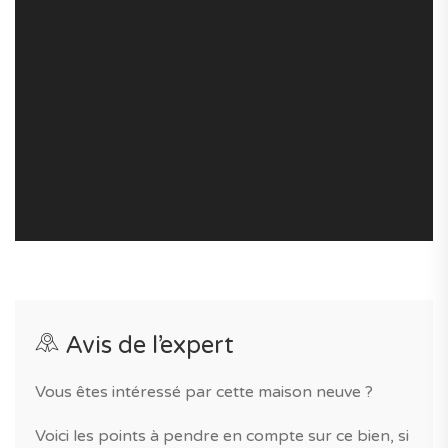
proximité (accès facile, au calme, espaces verts, golf,
marina, proche aéroport, hôpital, club de tennis,
banque et police) et piscine dans la résidence.
La gestion de syndic est active et les charges sont
estimées à 376€/mois.
Un nouveau programme idéal pour une vie sur un golf
de renommée internationale et à la campagne à Vila
Real de Santo António dans un cadre de vie agréable.
Si vous êtes à la recherche d'un maison baignée de
lumière ou d'une maison pour passer des vacances au
Portugal, ce bien neuf est fait pour vous!
Avis de l’expert
Accédez à notre page dédiée au programme "MONTE
Vous êtes intéressé par cette maison neuve ?
REI VILLAS" pour tout savoir sur la résidence, ses
prestations et son quartier.
Voici les points à pendre en compte sur ce bien, si