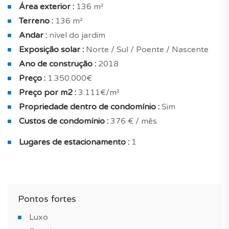
roupeiros embutidos e uma casa de banho privada
Área exterior :
136 m²
(com banheira / duche).
Terreno :
136 m²
Andar :
nível do jardim
Com um total de 3 casas de banho et 1 w.c de apoio à
Exposição solar :
Norte / Sul / Poente / Nascente
zona social.
Ano de construção :
2018
No exterior, esta casa abre-se para um amplo jardim.
Preço :
1.350.000€
Preço por m2 :
3.111€/m²
Moradia vendida com garagem com capacidade para
Propriedade dentro de condomínio :
Sim
1ou 2 viaturas.
Custos de condomínio :
376 € / mês
Esta moradia é adequada para diferentes projetos,
Lugares de estacionamento :
1
investimento para arrendamento, habitação principal
ou secundária.
Garantia do construtor de 10 anos incluída.
Pontos fortes
TAGUS NOVO está ao seu lado para a realização dos
Luxo
seus novos projetos imobiliários em Portugal.