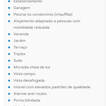
Estacionamento
Agende já a sua visita!
Garagem
Piscina no condomínio (chauffée)
Mais informações sobre este ou outro imóvel e
Alojamento adaptado a pessoas com
marcações de visita, contacte-nos.
mobilidade reduzida
Varanda
*As características e imagens do imóvel têm carácter
Jardim
informativo e não dispensa a visita ao imóvel.
Terraço
Triplex
Suite
Moradia cheia de luz
Vista campo
Vista desafogada
Imóvel com elevados padrões de qualidade
Alarme anti-roubo
Porta blindada