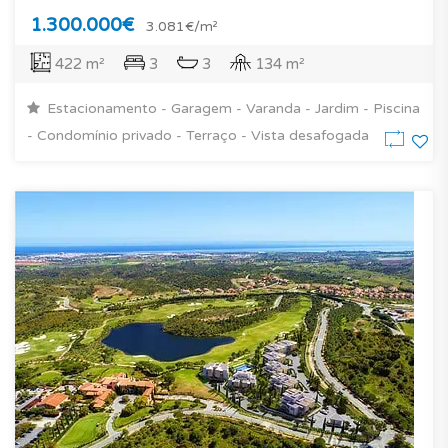
1.300.000€
3.081€/m²
422 m²
3
3
134 m²
Estacionamento - Garagem - Varanda - Jardim - Piscina
- Condomínio privado - Terraço - Vista desafogada