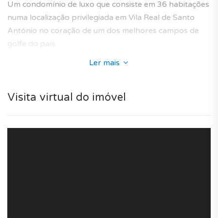
Um condomínio de luxo que consiste em 36 habitações
numa localização privilegiada em Vila Real de Santo
António no coração de um dos melhores campos de
golfe do país.
Ler mais
Integra-se perfeitamente na paisagem da área de Vila
Nova de Cacela e oferece moradias cujo design de
interiores recebeu uma atenção especial a fim de
Visita virtual do imóvel
antecipar as necessidades dos futuros proprietários,
com um alto nível de conforto interior e imóvel com
elevados padrões de qualidade.
Para o seu conforto e comodidade, desfrutará dos
seguintes serviços : porteiro, serviços de limpeza,
condomínio fechado e condomínio privado.
Numerosos locais de interesse nas proximidades (bons
acessos, zona calma, espaços verdes, golf, marina,