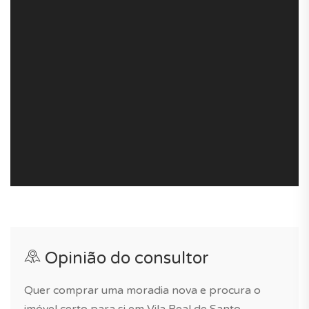
aeroporto, hospital, clube de ténis, banco e polícia) e
piscina no condomínio.
Um novo condomínio privado ideal para viver, perto de
Vila Real de Santo António, com uma bela paisagem em
volta da residência.
A gestão do condomínio está átiva e as despesas estão
estimadas em 376€/mês.
Se procura uma moradia cheia de luz ou uma casa para
as suas férias em Portugal, este imóvel é para si!
Opinião do consultor
Quer comprar uma moradia nova e procura o