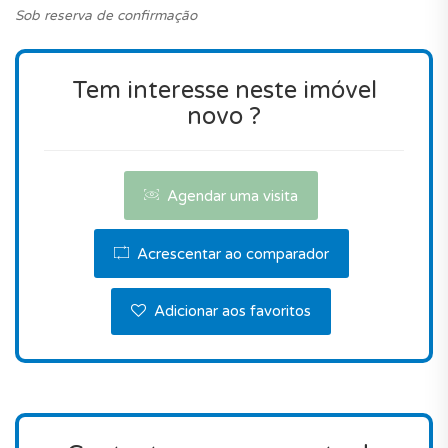
Sob reserva de confirmação
outros imóveis no mercado quando comparado
com uma moradia novo com estas características,
tendo em conta a sua localização em Vila Real de
Tem interesse neste imóvel
Santo António.
novo ?
Por todas estas razões, este imóvel é ideal.
Contacte-nos para agendar uma visita.
Agendar uma visita
Acrescentar ao comparador
Adicionar aos favoritos