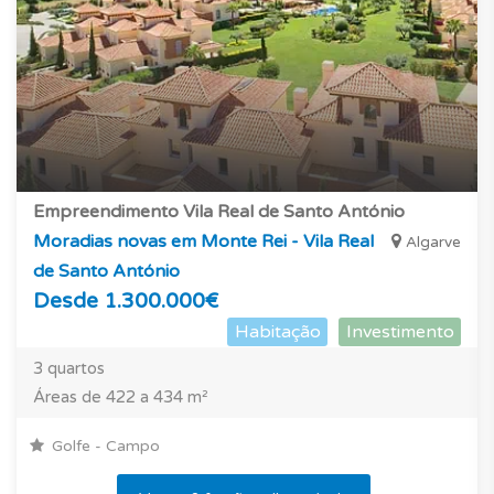
Empreendimento Vila Real de Santo António
Moradias novas em Monte Rei - Vila Real
Algarve
de Santo António
Desde 1.300.000€
Habitação
Investimento
3 quartos
Áreas de 422 a 434 m²
Golfe - Campo