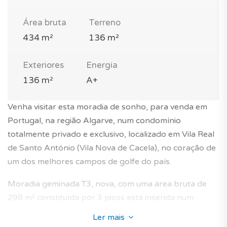
Área bruta
Terreno
434 m²
136 m²
Exteriores
Energia
136 m²
A+
Venha visitar esta moradia de sonho, para venda em
Portugal, na região Algarve, num condomínio
totalmente privado e exclusivo, localizado em Vila Real
de Santo António (Vila Nova de Cacela), no coração de
um dos melhores campos de golfe do país.
Moradia geminada T3, nova, com uma área bruta de
298 m² constituída por 3 pisos está inserida num
ambiente envolto de natureza.
Ler mais