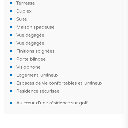
salle de bain meublée et volets roulants électriques.
Terrasse
Duplex
Les plus de cette maison neuve à Seixal ?
Suite
maison individuelle au style moderne, en harmonie avec
Maison spacieuse
l'environnement, avec des finitions soignées, construite
Vue dégagée
avec des matériaux de choix. Et aussi, une piscine dans
Vue dégagée
la résidence pour passer de bons moments en famille
Finitions soignées
ou entre amis. Et également un espace de stockage.
Porte blindée
Visiophone
Cette maison neuve convient pour un investissement
Logement lumineux
immobilier ou encore dans le cadre d'une résidence
Espaces de vie confortables et lumineux
principale ou une maison de vacances au Portugal.
Résidence sécurisée
Une maison neuve à voir absolument!
Au cœur d’une résidence sur golf
Le saviez-vous? Avec TAGUS NOVO, vous bénéficiez
d’un accompagnement avec des experts du neuf pour
réaliser facilement votre projet immobilier au Portugal.