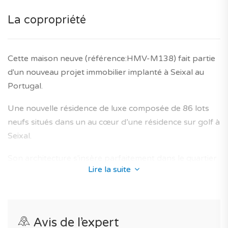
Service 100% gratuit.
La copropriété
*Les caractéristiques et prix du bien sont données sous
réserve de confirmation et les images/photos de la
Cette maison neuve (référence:HMV-M138) fait partie
maison-témoin sont communiquées à titre illustratif.
d'un nouveau projet immobilier implanté à Seixal au
Honoraires agence inclus dans le prix et garantie
Portugal.
décennale du constructeur comprise.
Une nouvelle résidence de luxe composée de 86 lots
neufs situés dans un au cœur d’une résidence sur golf à
Seixal.
Son architecture s'insère parfaitement dans le quartier
Lire la suite
de Fernão Ferro et propose des maisons neuves
conçus afin d'offrir un lieu de vie optimal aux futurs
propriétaires, avec des espaces de vie confortables et
lumineux et des finitions soignées.
Avis de l’expert