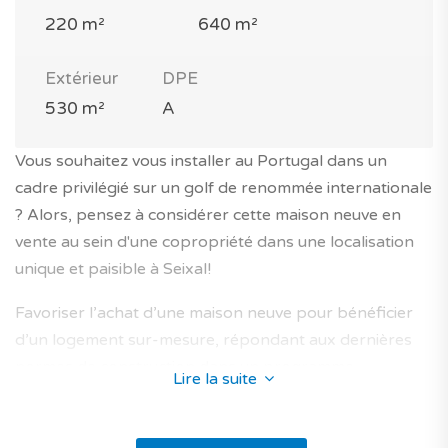
220 m²
640 m²
Extérieur
DPE
530 m²
A
Vous souhaitez vous installer au Portugal dans un
cadre privilégié sur un golf de renommée internationale
? Alors, pensez à considérer cette maison neuve en
vente au sein d'une copropriété dans une localisation
unique et paisible à Seixal!
Favoriser l’achat d’une maison neuve pour bénéficier
d’un logement sur-mesure, répondant aux dernières
normes de construction dans un programme
Lire la suite
immobilier unique à Seixal avec cette maison de type T4
(5 pièces) sur 2 niveaux d'une surface brute totale de