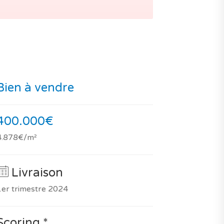
Bien à vendre
400.000€
4.878€/m²
Livraison
1er trimestre 2024
Scoring *