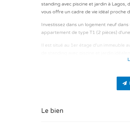
standing avec piscine et jardin à Lagos, 
vous offre un cadre de vie idéal proche d
Investissez dans un logement neuf dans
appartement de type T1 (2 pièces) d'une 
Il est situé au 1er étage d’un immeuble 
de standing avec piscine et jardin idéal
L
Gonçalo de Lagos.
Le bien comprend au total une chambre et 
agencé.
La partie jour de l'appartement se compo
avec cuisine américaine de 28.29 m² avec
et une jolie cuisine américaine pour vos 
Le bien
m², parking, cave / espace de stockage.