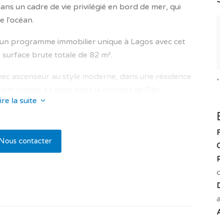
dans un cadre de vie privilégié en bord de mer, qui
e l'océan.
 un programme immobilier unique à Lagos avec cet
surface brute totale de 82 m².
avec ascenseur au style moderne, dans une résidence
ement placée à Lagos dans le quartier de São
ire la suite
une salle de bain. Il est très pratique et bien
Nous contacter
se comme suit : une pièce principale avec séjour
 une orientation nord / est avec balcon de 7.17 m²
repas. Et pour compléter l'ensemble cellier de 2.59