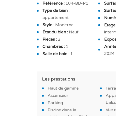
À l'intérieur, un logement qui a été pensé
Référence :
104-BD-P1
Surfac
une exposition nord / est. Depuis la piè
Type de bien :
Surfac
dégagée.
appartement
Numér
Style :
Moderne
Étage 
La partie nuit comprend, quant à elle, un
État du bien :
Neuf
interm
avec balcon de 6.52 m² et une salle d’eau
Pièces :
2
Exposi
Tout a été conçu pour vous sentir bien c
Chambres :
1
Année
climatisation réversible, double vitrage
2024
Salle de bain :
1
énergie et tout électrique .
Il dispose également de placards encastr
et salle de bain meublée.
Les prestations
Côté espace extérieur, vous disposez d’u
Haut de gamme
Terr
très apprécié lors de l’achat d’un logeme
Ascenseur
Appa
balc
Parking
Les plus de cet appartement à Lagos ?
Vue 
Piscine dans la