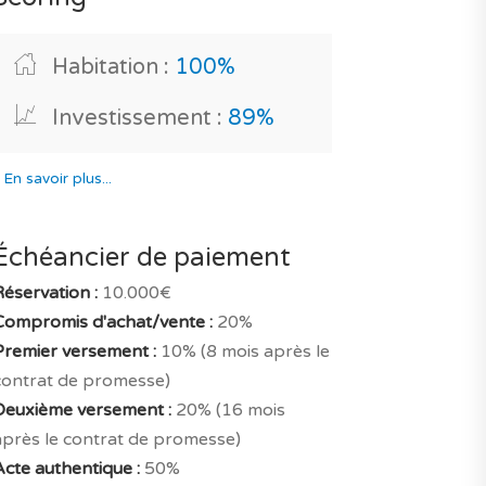
Habitation :
100%
Investissement :
89%
*
En savoir plus...
Échéancier de paiement
Réservation :
10.000€
Compromis d'achat/vente :
20%
Premier versement :
10% (8 mois après le
contrat de promesse)
Deuxième versement :
20% (16 mois
après le contrat de promesse)
Acte authentique :
50%