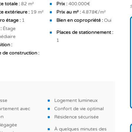
 pour offrir une belle luminosité naturelle grâce à
e totale :
82 m²
Prix :
400.000€
S
ce de vie, vous pourrez apprécier également la vue
e extérieure :
19 m²
Prix au m² :
4.878€/m²
o étage :
1
Bien en copropriété :
Oui
:
Étage
e suite de 13.91 m² avec une orientation nord / est
Places de stationnement :
édiaire
 avec w.c.
1
tion :
hez vous grâce à ses équipements : chauffage,
 de construction :
, isolation thermique optimisée, logement économe en
és, cuisine équipée, hotte aspirante, avec meubles
ne surface de 19 m² qui offre un espace toujours
asse
Logement lumineux
nt.
rtement avec
Confort de vie optimal
on
Résidence sécurisée
dégagée
À quelques minutes des