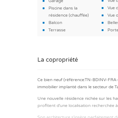
Vue 
Garage
matériaux de choix
Vue 
Piscine dans la
-Une piscine dans la résidence pour pas
résidence (chauffée)
Vue 
Balcon
Belle
-Une place de stationnement
Terrasse
Porte
-Un espace de stockage
-Hall d’entrée de 2.96 m², couloir de 4.3
La copropriété
-Et surtout, un espace extérieur de 7 m²!
Ce logement neuf est une option à consi
investissement immobilier et pour une r
Ce bien neuf (référence:TN-BDINV-FRA
Portugal.
immobilier implanté dans le secteur de Ta
Ce bien neuf vous intéresse? N’attendez
Une nouvelle résidence nichée sur les ha
profitent d'une localisation recherchée à 
Le saviez-vous? Avec TAGUS NOVO, vous
Portugal.
Son architecture s'insère parfaitement 