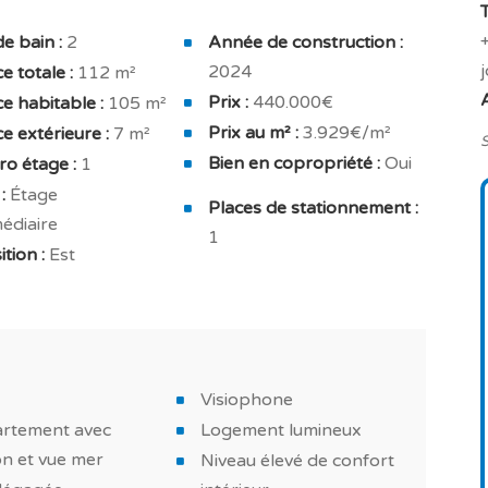
 pour offrir une belle luminosité naturelle grâce à
ie, vous pourrez apprécier également la vue dégagée.
de bain :
2
Année de construction :
2024
e totale :
112 m²
ale de 20.45 m² avec une orientation est avec
Prix :
440.000€
e habitable :
105 m²
c w.c, chambre avec placard de 9.36 m² avec une
Prix au m² :
3.929€/m²
e extérieure :
7 m²
 9.36 m² avec une orientation est.
S
Bien en copropriété :
Oui
o étage :
1
de confort grâce à ses équipements : chauffage au
:
Étage
Places de stationnement :
hermodynamique, double vitrage, isolation thermique
édiaire
1
tion :
Est
ncastrés, cuisine équipée, hotte aspirante et salle
ace de 7 m², toujours très agréable en toute saison.
Visiophone
f ?
rtement avec
Logement lumineux
n et vue mer
Niveau élevé de confort
quipé, avec des belles finitions, construit avec des