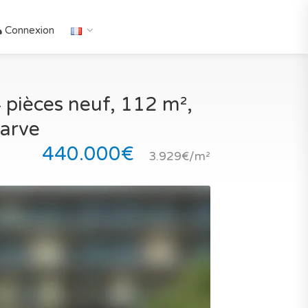
Connexion
 pièces neuf, 112 m²,
garve
440.000€
3.929€/m²