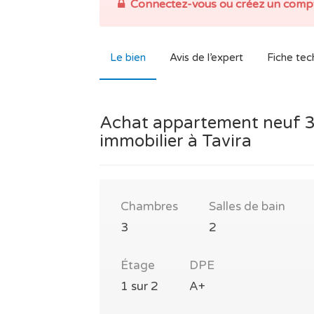
Connectez-vous ou créez un compt
Le bien
Avis de l’expert
Fiche tec
Achat appartement neuf 
immobilier à Tavira
Chambres
Salles de bain
3
2
Étage
DPE
1 sur 2
A+