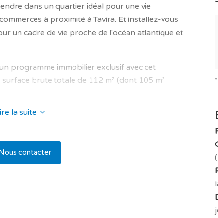
vendre dans un quartier idéal pour une vie
ommerces à proximité à Tavira. Et installez-vous
ur un cadre de vie proche de l'océan atlantique et
un programme immobilier exclusif avec cet
 surface brute totale de 112 m² (dont 105 m²
ire la suite
 avec ascenseur au style moderne, dans une
t placée à Tavira sur les hauteurs de la ville.
et un w.c séparés. Il est très facile à vivre et bien
Nous contacter
 la façon suivante : une pièce de vie avec salon
rientation est avec balcon de 5.60 m².