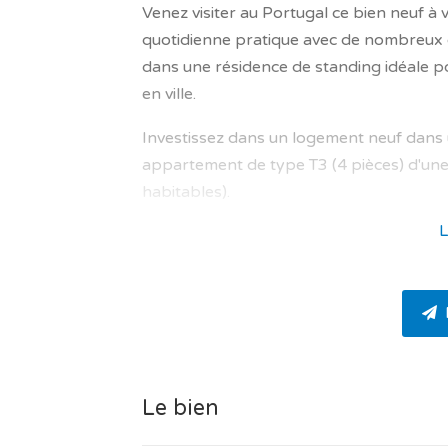
Venez visiter au Portugal ce bien neuf à 
quotidienne pratique avec de nombreux c
dans une résidence de standing idéale po
en ville.
Investissez dans un logement neuf dans 
appartement de type T3 (4 pièces) d'une
habitables).
L
Il se trouve au 1er étage d’un immeuble
résidence avec piscine et jardin idéalemen
Avec au total 3 chambres, 2 salles de bain 
optimisé.
La partie jour du logement se compose de
et salle à manger de 28.25 m² avec une o
Le bien