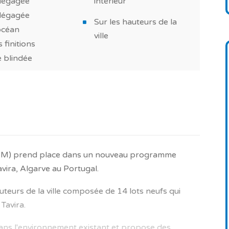
dégagée
intérieur
dégagée
Sur les hauteurs de la
ser de bons moments en famille ou entre amis
océan
ville
s finitions
 blindée
2 m²
dérer pour un achat dans le cadre d’un
ésidence principale ou une maison de vacances au
-M) prend place dans un nouveau programme
vira, Algarve au Portugal.
 pas et contactez nos experts en neuf!
uteurs de la ville composée de 14 lots neufs qui
Tavira.
 pouvez comparer les logements neufs au
dans l'environnement existant et propose des