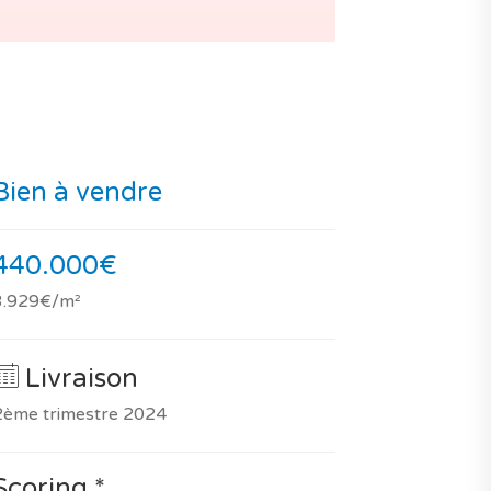
Bien à vendre
440.000€
3.929€/m²
Livraison
2ème trimestre 2024
Scoring *