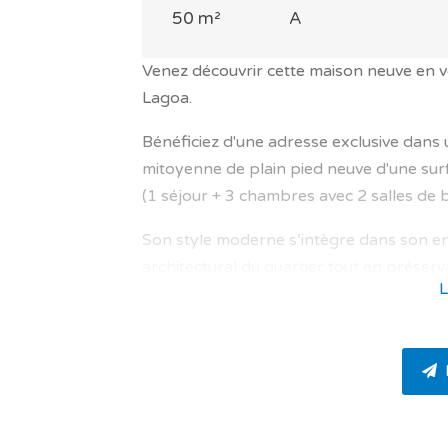
50 m²
A
Venez découvrir cette maison neuve en 
Lagoa.
Bénéficiez d'une adresse exclusive dans 
mitoyenne de plain pied neuve d'une surf
(1 séjour + 3 chambres avec 2 salles de b
Son style moderne s’intègre dans son e
architectural du quartier tout en préserv
L
Tout est prévu pour le plus grand confort 
lumière naturelle agréable qui bénéficie
confort intérieur, des belles finitions e
cumulus thermodynamique, double vitrag
économe en énergie et tout électrique .