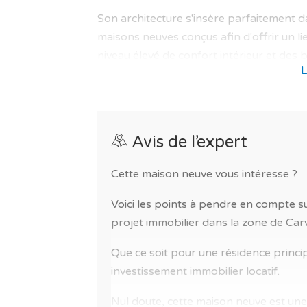
Son architecture s'insère parfaitement d
maisons neuves conçus afin d'offrir un li
niveau élevé de confort intérieur et des be
L
La résidence vous assure des prestations
et résidence privée.
Pour votre sécurité le bien est au sein d
Avis de l’expert
blindée.
Cette maison neuve vous intéresse ?
Vous aurez accès à une multitude de lieux 
espaces verts, golf, proche aéroport, hôp
Voici les points à pendre en compte sur
projet immobilier dans la zone de Car
La gestion de syndic est active.
Que ce soit pour une résidence princi
Un nouveau programme idéal pour une vie
investissement immobilier locatif.
dans un cadre de vie agréable.
Nul doute, cette maison neuve est une