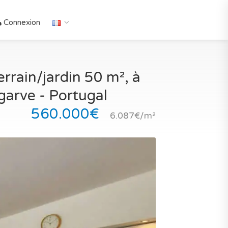
Connexion
rrain/jardin 50 m², à
garve - Portugal
560.000€
6.087€/m²