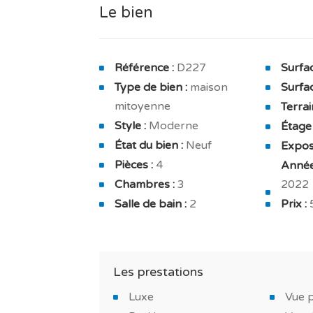
Sans oublier, placards encastrés, cuisine
Le bien
L'espace nuit comprend 3 belles chambre
suites, d'un dressing et d'une salle de bai
Référence :
D227
Surfac
Type de bien :
maison
Surfac
Côté extérieur, cette maison s’ouvre sur u
mitoyenne
Terrai
Vendu avec un parking privé pour 1 véhic
Style :
Moderne
Étage 
État du bien :
Neuf
Exposi
Ce bien convient aux différents projets, 
Pièces :
4
Année
maison de vacances.
Chambres :
3
2022
Honoraires agence inclus dus par le ven
Salle de bain :
2
Prix :
TAGUS NOVO vous accompagne tout au lo
*PHOTOS DE LA MAISON-TÉMOIN
Les prestations
Luxe
Vue 