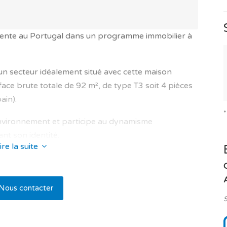
vente au Portugal dans un programme immobilier à
un secteur idéalement situé avec cette maison
ace brute totale de 92 m², de type T3 soit 4 pièces
ain).
nvironnement et participe au dynamisme
ant son identité.
ire la suite
des propriétaires, avec à l'intérieur, un bien
 d’une superbe exposition et offre un niveau élevé de
t de nombreux équipements : climatisation réversible,
Nous contacter
e, isolation thermique optimisée, logement
S