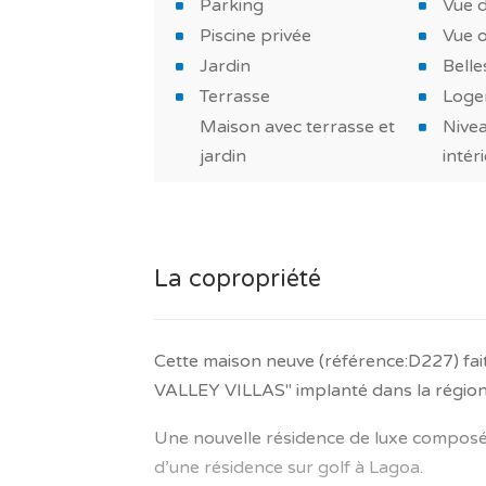
Parking
Vue 
Piscine privée
Vue 
Jardin
Belle
Terrasse
Loge
Maison avec terrasse et
Nivea
jardin
intér
La copropriété
Cette maison neuve (référence:D227) f
VALLEY VILLAS" implanté dans la région
Une nouvelle résidence de luxe composé
d’une résidence sur golf à Lagoa.