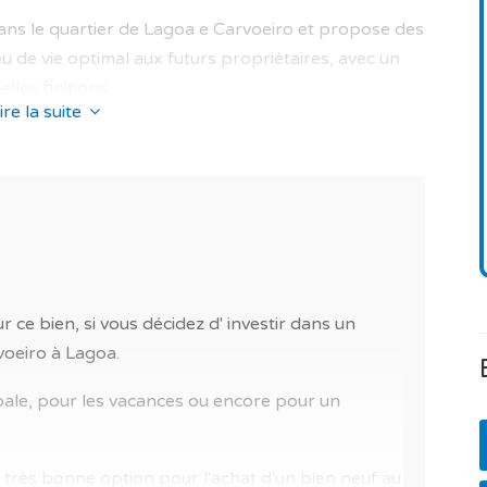
ans le quartier de Lagoa e Carvoeiro et propose des
eu de vie optimal aux futurs propriétaires, avec un
lles finitions.
ire la suite
 de qualité : service de ménage, résidence sécurisée
'une copropriété. Il est également doté d'une porte
d'intérêt à proximité (accès facile, au calme,
ital, pharmacie, banque et police) et piscine privée.
 ce bien, si vous décidez d' investir dans un
voeiro à Lagoa.
pale, pour les vacances ou encore pour un
 sur un terrain de golf et à la campagne à Lagoa
 très bonne option pour l'achat d'un bien neuf au