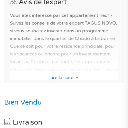
Avis de l’expert
Vous êtes intéressé par cet appartement neuf ?
Suivez les conseils de votre expert TAGUS NOVO,
si vous souhaitez investir dans un programme
immobilier dans le quartier de Chiado à Lisbonne.
Que ce soit pour votre résidence principale, pour
les vacances ou encore pour un investissement
locatif au Portugal, nul doute, cet appartement
est un très bon choix pour l'achat d'un bien neuf à
Lisbonne. Tant par la qualité des finitions, son
Lire la suite
plan, que par sa localisation. D'ailleurs d'après
notre scoring, sa performance est de 95/100
pour un investissement immobilier et 96/100 pour
Bien Vendu
une résidence principale. Un unique maison
spacieuse et fonctionnelle au sein du programme
Livraison
immobilier SOUTH CHIADO vous garantit de