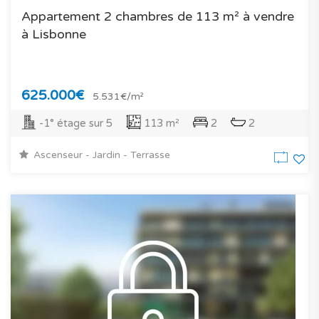
Appartement 2 chambres de 113 m² à vendre
à Lisbonne
625.000€
5.531€/m²
-1° étage sur 5
113 m²
2
2
Ascenseur - Jardin - Terrasse