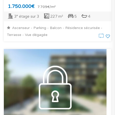
1.750.000€
7.709€/m²
3° étage sur 3
227 m²
5
4
Ascenseur - Parking - Balcon - Résidence sécurisée -
Terrasse - Vue dégagée