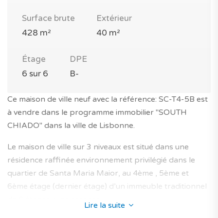
Surface brute
Extérieur
428 m²
40 m²
Étage
DPE
6 sur 6
B-
Ce maison de ville neuf avec la référence: SC-T4-5B est
à vendre dans le programme immobilier "SOUTH
CHIADO" dans la ville de Lisbonne.
Le maison de ville sur 3 niveaux est situé dans une
résidence raffinée environnement privilégié dans le
quartier de Santa Maria Maior, au 4ème , 5ème et
6ème étage (dernier étage) d’un immeuble traditionnel
de 6 étages avec ascenseur.
Lire la suite