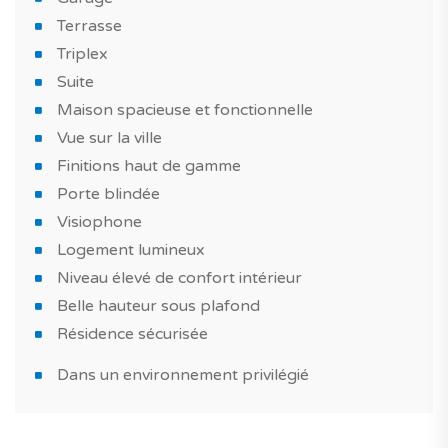
se situe dans résidence sécurisée, résidence privée et
Terrasse
commerces en pied d'immeuble. Il est équipé
Triplex
également d'une porte blindée et visiophone.
Suite
Vendu avec 1 garage indépendant et une cave.
Maison spacieuse et fonctionnelle
Vue sur la ville
Ne passez pas à côté de ce bien neuf si vous souhaitez
Finitions haut de gamme
vivre ou investir en ville à Lisbonne!
Porte blindée
Visiophone
*IMAGES DE L'APPARTEMENT-TÉMOIN
Logement lumineux
Niveau élevé de confort intérieur
Belle hauteur sous plafond
Résidence sécurisée
Dans un environnement privilégié