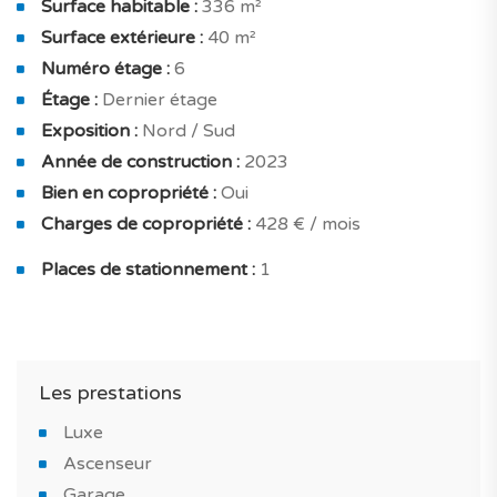
Surface habitable :
336 m²
Surface extérieure :
40 m²
L'atout majeur : maison spacieuse et fonctionnelle et
Numéro étage :
6
vue ville.
Étage :
Dernier étage
L'espace nuit comprend 4 chambres. Toutes les
Exposition :
Nord / Sud
chambres sont des suites et possèdent des placards
Année de construction :
2023
encastrés / dressing.
Bien en copropriété :
Oui
Charges de copropriété :
428 € / mois
Vous bénéficierez avec cet appartement de niveau
élevé de confort intérieur et des finitions haut de
Places de stationnement :
1
gamme.
Avec chauffage au sol, climatisation réversible, cumulus
thermodynamique, double vitrage, isolation thermique
Les prestations
optimisée, logement économe en énergie et tout
électrique . Placards encastrés et cuisine équipée.
Luxe
Ascenseur
Pour votre confort et votre sécurité cet appartement
Garage