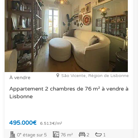
São Vicente, Région de Lisbonne
À vendre
Appartement 2 chambres de 76 m² à vendre à
Lisbonne
495.000€
6.513€/m²
0° étage sur 5
76 m²
2
1