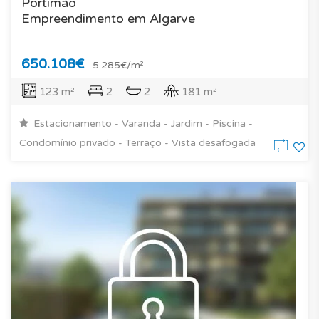
Portimão
Empreendimento em Algarve
650.108€
5.285€/m²
123 m²
2
2
181 m²
Estacionamento - Varanda - Jardim - Piscina -
Condomínio privado - Terraço - Vista desafogada