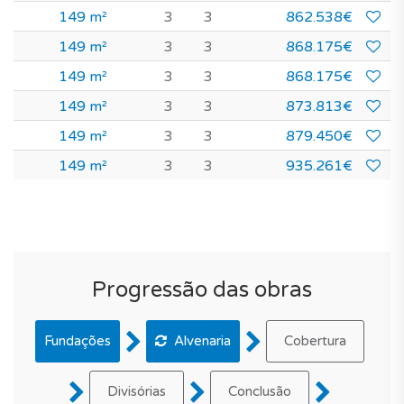
149 m²
3
3
862.538€
149 m²
3
3
868.175€
149 m²
3
3
868.175€
149 m²
3
3
873.813€
149 m²
3
3
879.450€
149 m²
3
3
935.261€
Progressão das obras
Fundações
Alvenaria
Cobertura
Divisórias
Conclusão