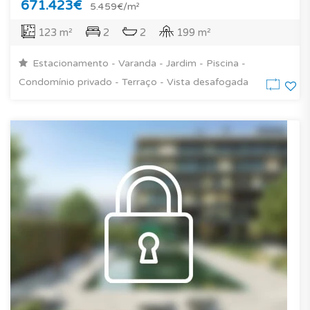
671.423€
5.459€/m²
123 m²
2
2
199 m²
Estacionamento - Varanda - Jardim - Piscina -
Condomínio privado - Terraço - Vista desafogada