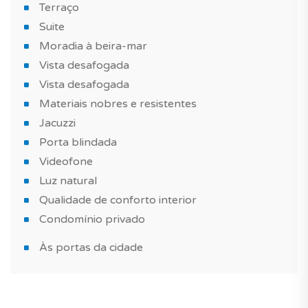
Terraço
para receber os amigos.
Suite
O que fará a diferença em relação a outros imóveis
Moradia à beira-mar
novos?
Vista desafogada
Vista desafogada
Um moradia geminada com estilo contemporâneo,
Materiais nobres e resistentes
bem equipada, com materiais nobres e resistentes,
Jacuzzi
construída com materiais de qualidade. E uma piscina
Porta blindada
no condomínio para passar bons momentos com a
Videofone
família ou com amigos. Um produto muito singular!
Luz natural
Para completar este imóvel, a moradia é vendida com
Qualidade de conforto interior
um lugar de estacionamento.
Condomínio privado
Às portas da cidade
Esta moradia é adequada para a compra de um imóvel
novo como investimento imobiliário, habitação principal
ou uma casa de férias.