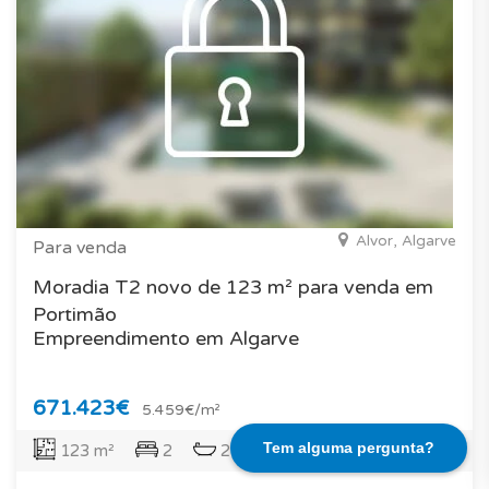
Alvor, Algarve
Para venda
Moradia T2 novo de 123 m² para venda em
Portimão
Empreendimento em Algarve
671.423€
5.459€/m²
Tem alguma pergunta?
123 m²
2
2
178 m²