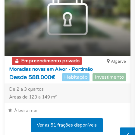
Empreendimento privado
Algarve
Moradias novas em Alvor - Portimão
Desde 588.000€
Habitação
Investimento
De 2 a 3 quartos
Áreas de 123 a 149 m²
À beira mar
Ver as 51 frações disponíveis