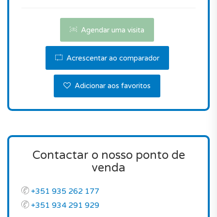
moradia novo com estas características, tendo em
conta a sua localização em Portimão, no distrito
de Algarve.
Agendar uma visita
Este imóvel é realmente uma boa escolha!
Acrescentar ao comparador
Contacte-nos para agendar uma visita.
Adicionar aos favoritos
Contactar o nosso ponto de
venda
+351 935 262 177
+351 934 291 929