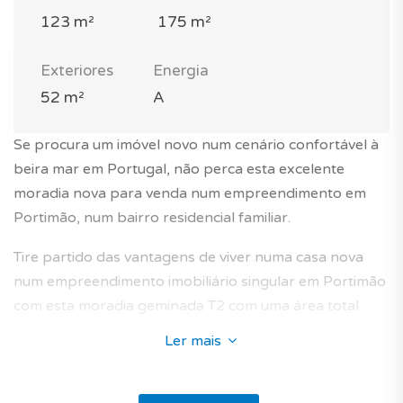
123 m²
175 m²
Exteriores
Energia
52 m²
A
Se procura um imóvel novo num cenário confortável à
beira mar em Portugal, não perca esta excelente
moradia nova para venda num empreendimento em
Portimão, num bairro residencial familiar.
Tire partido das vantagens de viver numa casa nova
num empreendimento imobiliário singular em Portimão
com esta moradia geminada T2 com uma área total
bruta de construção de 123 m² inserida num terreno
Ler mais
de 175 m².
Fica situada às portas da cidade num condomínio