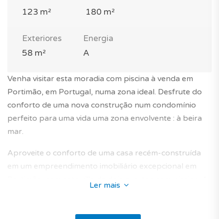
123 m²
180 m²
Exteriores
Energia
58 m²
A
Venha visitar esta moradia com piscina à venda em
Portimão, em Portugal, numa zona ideal. Desfrute do
conforto de uma nova construção num condomínio
perfeito para uma vida uma zona envolvente : à beira
mar.
Aproveite o conforto de uma casa recém-construída
em um empreendimento imobiliário excepcional em
Portimão, com esta villa de dois quartos com piscina. A
Ler mais
propriedade possui uma área total bruta de
construção de 123 m² e está situada em um terreno de