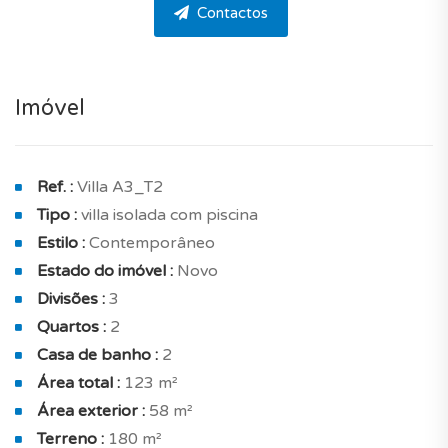
180 m².
Contactos
Fica situada entre o oceano e a vila num condomínio
fechado com segurança 24h, no distrito de Algarve,
concelho de Portimão, na zona de Alvor.
Imóvel
A moradia com layout eficiente conta com um total de
2 quartos, 2 casas de banho e um WC social. Esta
Ref. :
Villa A3_T2
moradia nova é muito aconchegante e pensada no
Tipo :
villa isolada com piscina
máxima de conforto.O design interior foi planejado
Estilo :
Contemporâneo
para maximizar a iluminação natural, graças à sua
Estado do imóvel :
Novo
exposição norte e sul. Na espaçosa sala de estar,
Divisões :
3
também pode desfrutar de uma vista ampla e
Quartos :
2
desimpedida.
Casa de banho :
2
Esta é organizada da seguinte forma : sala de estar
Área total :
123 m²
com cozinha aberta de 35.10 m² exposição solar sul
Área exterior :
58 m²
com terraço coberto de 13 m² Esta integra igualmente
Terreno :
180 m²