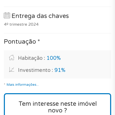
uma casa para as suas férias em Portugal, este imóvel é
desempenho do imóvel em comparação com
para si!
vários critérios de qualidade é de 91/100 para um
Entrega das chaves
investimento e 100/100 para uma habitação
4º trimestre 2024
principal.
Esta moradia única com piscina privada localizada
Pontuação *
neste empreendimento garante-lhe de escolher
um imóvel de luxo que possui inúmeras
vantagens, incluindo espaços amplos e cheios de
Habitação :
100%
luz natural, e um excelente nível de equipamento
Investimento :
91%
com ar condicionado, aquecedor de água
termodinâmico, vidros duplos, isolamento
térmico, imóvel com alta eficiência energética e
*
Mais informações...
painéis solares, tudo isto sobre 3 níveis numa
zona privilegiada entre o oceano e a vila.
Tem interesse neste imóvel
novo ?
Será uma boa compra? Deve notar que, o preço