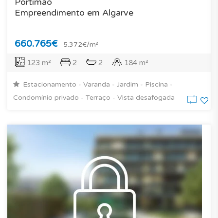
Portimão
Empreendimento em Algarve
660.765€
5.372€/m²
123 m²
2
2
184 m²
Estacionamento - Varanda - Jardim - Piscina -
Condomínio privado - Terraço - Vista desafogada