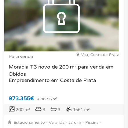
Vau, Costa de Prata
Para venda
Moradia T3 novo de 200 m² para venda em
Óbidos
Empreendimento em Costa de Prata
973.355€
4.867€/m²
200 m²
3
3
1561 m²
Estacionamento - Varanda - Jardim - Piscina -