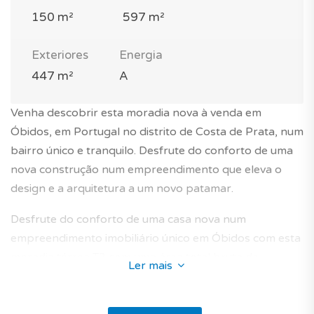
150 m²
597 m²
Exteriores
Energia
447 m²
A
Venha descobrir esta moradia nova à venda em
Óbidos, em Portugal no distrito de Costa de Prata, num
bairro único e tranquilo. Desfrute do conforto de uma
nova construção num empreendimento que eleva o
design e a arquitetura a um novo patamar.
Desfrute do conforto de uma casa nova num
empreendimento imobiliário único em Óbidos com esta
moradia térrea T3 com uma área total bruta de
Ler mais
construção de 150 m² inserida num terreno de 597 m².
Fica situada num condomínio fechado com campo de