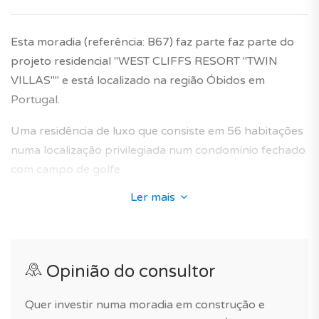
Já sabia? A TAGUS NOVO oferece um serviço 100%
Gratuito para a compra do seu imóvel novo em
Esta moradia (referência: B67) faz parte faz parte do
Portugal.
projeto residencial "WEST CLIFFS RESORT "TWIN
VILLAS"" e está localizado na região Óbidos em
*As características, preços e imagens/fotos do imóvel
Portugal.
têm carácter informativo e não dispensa a visita ao
imóvel ou confirmação com a nossa equipa.
Uma residência de luxo que consiste em 56 habitações
numa localização privilegiada num condomínio fechado
Garantia do construtor de 10 anos incluída.
com campo de golfe.
Ler mais
Integra-se perfeitamente na paisagem da freguesia de
Vau e oferece moradias cujo design de interiores
recebeu uma atenção especial a fim de antecipar as
necessidades dos futuros proprietários, com um alto
Opinião do consultor
nível de conforto interior e acabamentos de topo de
gama.
Quer investir numa moradia em construção e