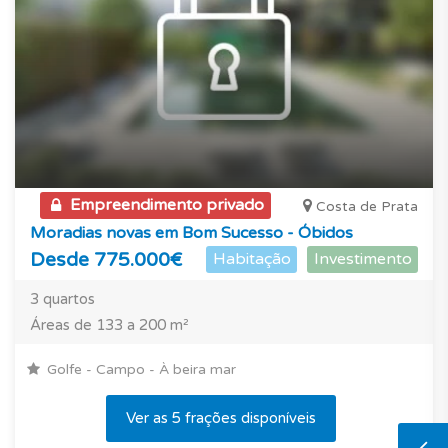
Empreendimento privado
Costa de Prata
Moradias novas em Bom Sucesso - Óbidos
Desde 775.000€
Habitação
Investimento
3 quartos
Áreas de 133 a 200 m²
Golfe - Campo - À beira mar
Ver as 5 frações disponíveis