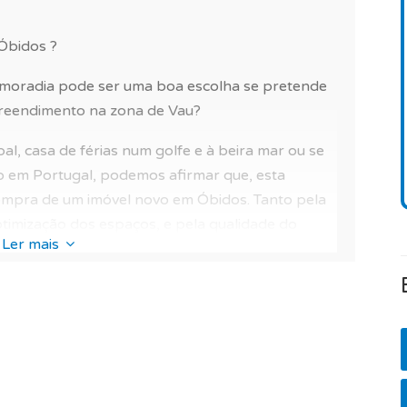
 piscina privada.
Óbidos ?
viver perto do golfe e à beira mar perto de Óbidos
com a natureza.
moradia pode ser uma boa escolha se pretende
reendimento na zona de Vau?
s despesas estão estimadas em 90€/mês.
pal, casa de férias num golfe e à beira mar ou se
 privada, terraço e jardim ou uma casa para as suas
rio em Portugal, podemos afirmar que, esta
compra de um imóvel novo em Óbidos. Tanto pela
ptimização dos espaços, e pela qualidade do
Ler mais
ação, o desempenho do imóvel em comparação
e 79/100 para um investimento imobiliário e
 terraço e jardim localizada neste
her um imóvel luxo que possui inúmeras