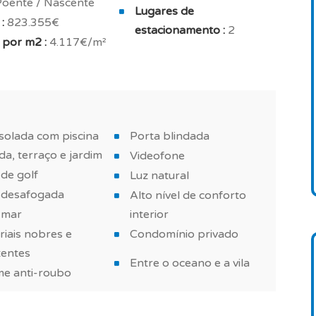
 Poente / Nascente
composta por um suite de 13.50 m² com terraço e a
Lugares de
:
823.355€
e 16 m² com terraço e a casa de banho com duche e
estacionamento :
2
 por m2 :
4.117€/m²
asa de banho com duche e w.c.
conforto aos seus habitantes : lareira eléctrica, ar
inâmico, vidros duplos, isolamento reforçado e
 isolada com piscina
Porta blindada
 seguintes equipamentos: roupeiros embutidos,
da, terraço e jardim
Videofone
e casa de banho mobilada.
 de golf
Luz natural
a moradia de sonho?
a desafogada
Alto nível de conforto
 mar
interior
orâneo, bem equipada, com materiais nobres e
iais nobres e
Condomínio privado
e qualidade. E uma piscina privada para passar bons
tentes
 Um produto completamente diferenciado e raro!
Entre o oceano e a vila
me anti-roubo
é vendida com 2 lugares de estacionamento. E uma