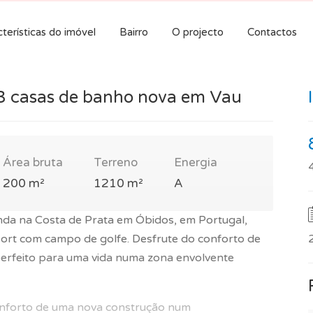
terísticas do imóvel
Bairro
O projecto
Contactos
3 casas de banho nova em Vau
Área bruta
Terreno
Energia
200 m²
1210 m²
A
da na Costa de Prata em Óbidos, em Portugal,
sort com campo de golfe. Desfrute do conforto de
rfeito para uma vida numa zona envolvente
onforto de uma nova construção num