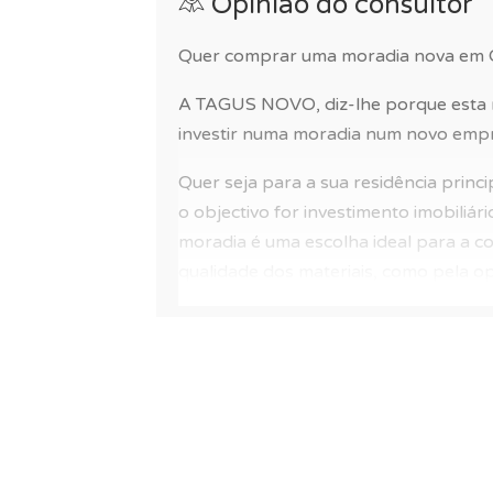
Opinião do consultor
o conforto dos residentes uma magnífica
Quer comprar uma moradia nova em 
Um novo condomínio privado, ideal para 
rodeado de espaços verdes em sintonia 
A TAGUS NOVO, diz-lhe porque esta 
investir numa moradia num novo emp
A gestão do condomínio está activa e a
Quer seja para a sua residência princi
Se procura uma villa isolada com piscina
o objectivo for investimento imobiliá
férias em Portugal, este imóvel é para si!
moradia é uma escolha ideal para a 
qualidade dos materiais, como pela o
empreendimento.
Aliás, de acordo com a nossa pontu
com vários critérios de qualidade é d
96/100 para uma habitação principal.
Esta villa isolada com piscina privada,
empreendimento garante-lhe de escol