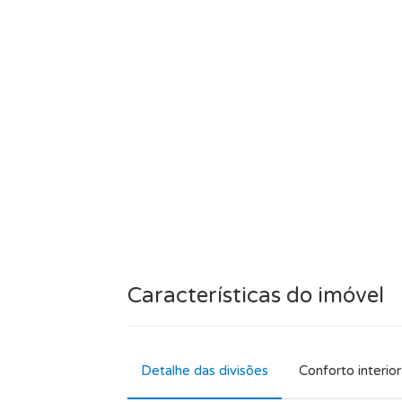
vantagens, incluindo alto nível de conf
equipamento com lareira eléctrica, a
termodinâmico, vidros duplos, isolame
energética, tudo isto sobre 2 níveis nu
Será uma boa compra? Deve notar que
comparado com uma moradia novo com 
em Óbidos, na Costa de Prata.
Este imóvel é realmente uma boa esco
Contacte-nos para agendar uma visita
Características do imóvel
Detalhe das divisões
Conforto interior