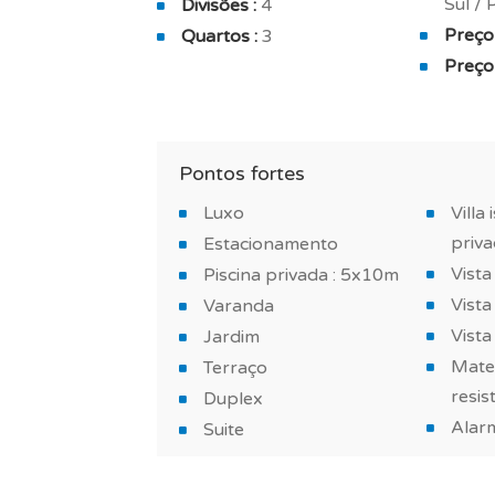
Sul /
Divisões :
4
A zona mais privativa da sua moradia é 
Preço 
Quartos :
3
casa de banho com duche e w.c, suite d
Preço
w.c, suite de 19.30 m² com terraço e a c
Todo o projeto foi pensado para oferecer 
condicionado, aquecedor de água termod
Pontos fortes
imóvel com alta eficiência energética.
Luxo
Villa
A sua futura moradia terá igualmente os
priva
Estacionamento
cozinha equipada, exaustor de cozinha 
Vista
Piscina privada : 5x10m
Quais são os outros pontos fortes dest
Vist
Varanda
Vista
Jardim
Um moradia isolada com estilo contemp
Mater
Terraço
resistentes, construída com materiais d
resis
Duplex
momentos com a família ou com amigos.
Alar
Suite
Para completar este imóvel, a moradia 
arrecadação na cave.