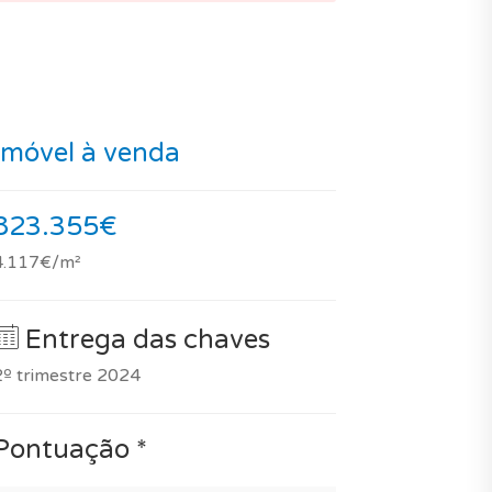
Imóvel à venda
823.355€
4.117€/m²
Entrega das chaves
2º trimestre 2024
Pontuação *