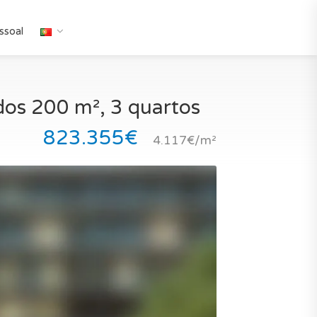
ssoal
os 200 m², 3 quartos
823.355€
4.117€/m²