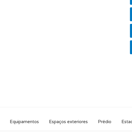
orto interior, e um excelente nível de
r condicionado, aquecedor de água
nto reforçado e imóvel com alta eficiência
ma zona privilegiada entre o oceano e a vila.
, o preço está realmente justo quando
estas características, tendo em conta o bairro
lha!
.
Equipamentos
Espaços exteriores
Prédio
Estad