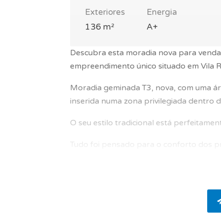
Exteriores
Energia
136 m²
A+
Descubra esta moradia nova para venda
empreendimento único situado em Vila Re
Moradia geminada T3, nova, com uma áre
inserida numa zona privilegiada dentro 
O seu estilo tradicional está perfeitame
Tudo foi pensado para o conforto dos pr
No interior, um imóvel banhado pela luz 
poente e nascente e oferece um espaços
acabamentos e numerosos equipamentos: p
aquecedor de água termodinâmico, vidro