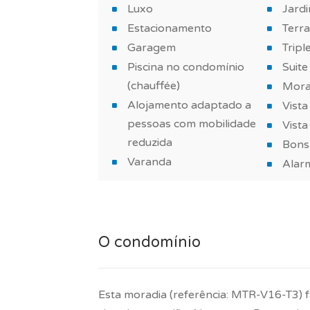
Luxo
Jard
Agende já a sua visita!
Estacionamento
Terr
Garagem
Tripl
Mais informações sobre este ou outro im
Piscina no condomínio
Suite
*As características e imagens do imóvel 
(chauffée)
Morad
imóvel.
Alojamento adaptado a
Vist
pessoas com mobilidade
Vist
reduzida
Bons
Varanda
Alar
O condomínio
Esta moradia (referência: MTR-V16-T3)