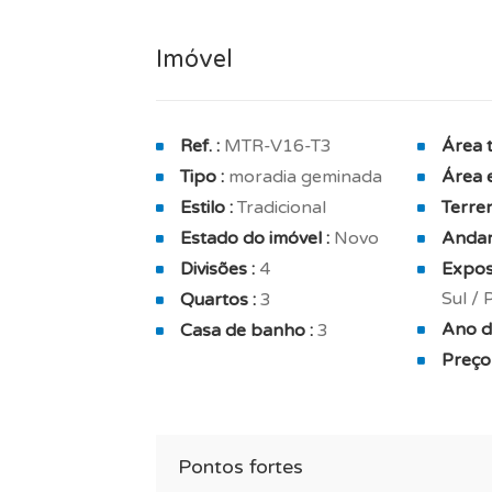
E dispõe ainda de, cozinha equipada, ex
banho mobilada.
Imóvel
A zona privativa de dormir inclui 3 qua
de banho privada (com banheira / duche
Ref. :
MTR-V16-T3
Área t
Com um total de 3 casas de banho et 1 w.
Tipo :
moradia geminada
Área e
Estilo :
Tradicional
Terren
Os espaços verdes foram particularment
Estado do imóvel :
Novo
Andar
Moradia vendida com garagem com capac
Divisões :
4
Exposi
Sul /
Quartos :
3
Esta moradia é adequada para uma comp
Ano d
Casa de banho :
3
arrendamento, habitação principal ou uma
Preço 
Garantia do construtor de 10 anos incluí
TAGUS NOVO está ao seu lado para a rea
Pontos fortes
Portugal.