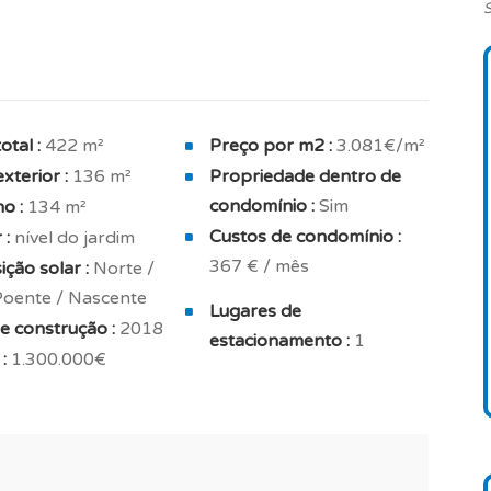
S
trator de fumo, imóvel vendido mobilado e casa de
rtos equipados com roupeiros embutidos, uma casa
).
otal :
422 m²
Preço por m2 :
3.081€/m²
c de apoio à zona social.
xterior :
136 m²
Propriedade dentro de
condomínio :
Sim
o :
134 m²
e bem cuidados e desfrutará de um amplo jardim.
Custos de condomínio :
 :
nível do jardim
367 € / mês
idade para 1 ou 2 viaturas.
ção solar :
Norte /
 Poente / Nascente
Lugares de
ra de imóvel novo para investimento para
e construção :
2018
estacionamento :
1
 casa de férias ou para casa de família.
:
1.300.000€
da.
lização dos seus novos projetos imobiliários em