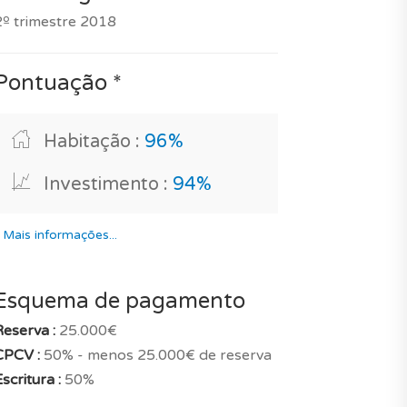
2º trimestre 2018
Pontuação *
Habitação :
96%
Investimento :
94%
*
Mais informações...
Esquema de pagamento
Reserva :
25.000€
CPCV :
50% - menos 25.000€ de reserva
scritura :
50%