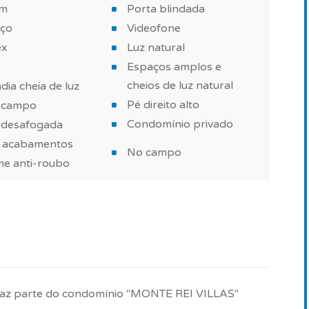
im
Porta blindada
aço
Videofone
ex
Luz natural
óvel e marcações de visita, contacte-nos.
Espaços amplos e
têm carácter informativo e não dispensa a visita ao
cheios de luz natural
ia cheia de luz
Pé direito alto
a campo
Condomínio privado
a desafogada
 acabamentos
No campo
me anti-roubo
 faz parte do condomínio "MONTE REI VILLAS"