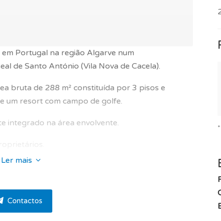
 em Portugal na região Algarve num
al de Santo António (Vila Nova de Cacela).
a bruta de 288 m² constituída por 3 pisos e
de um resort com campo de golfe.
nte integrado na área envolvente.
oprietários.
Ler mais
que beneficia de uma exposição solar norte, sul,
 amplos e cheios de luz natural, com bons
iso radiante, lareira eléctrica, ar condicionado,
Contactos
s duplos e isolamento térmico.
E