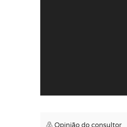
O condomínio está átivo e as despesas 
Se procura uma moradia cheia de luz ou 
imóvel é para si!
Opinião do consultor