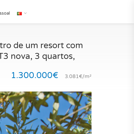
ssoal
ntro de um resort com
T3 nova, 3 quartos,
1.300.000€
3.081€/m²