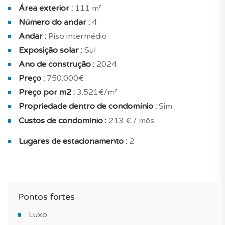
incluindo ar condicionado, vidros duplos, isolamento
Área exterior :
111 m²
acústico de alto desempenho e isolamento térmico
Número do andar :
4
eficiente. Este imóvel é vendido com uma box para 2
Andar :
Piso intermédio
carros e 1 arrecadação.
Exposição solar :
Sul
Ano de construção :
2024
Não perca a oportunidade de adquirir esta nova
Preço :
750.000€
construção no concelho do Funchal, situada num
Preço por m2 :
3.521€/m²
empreendimento exclusivo e confortável. Deixe-se
conquistar por esta construção de excelência!
Propriedade dentro de condomínio :
Sim
Custos de condomínio :
213 € / mês
*As imagens apresentadas referem-se ao apartamento
Lugares de estacionamento :
2
modelo.
Pontos fortes
Luxo