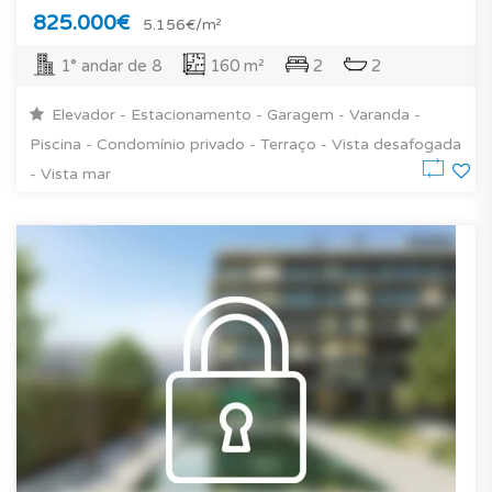
825.000€
5.156€/m²
1° andar de 8
160 m²
2
2
Elevador - Estacionamento - Garagem - Varanda -
Piscina - Condomínio privado - Terraço - Vista desafogada
- Vista mar