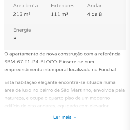
Área bruta
Exteriores
Andar
213 m²
111 m²
4 de 8
Energia
B
O apartamento de nova construção com a referência
SRM-67-T1-P4-BLOCO-E insere-se num
empreendimento intemporal localizado no Funchal.
Esta habitação elegante encontra-se situada numa
área de luxo no bairro de São Martinho, envolvida pela
natureza, e ocupa o quarto piso de um moderno
edifício de oito andares, equipado com elevador.
Ler mais
Com uma área total de 213 m², este apartamento T1
novo irá encantá-lo com o seu elegante layout,