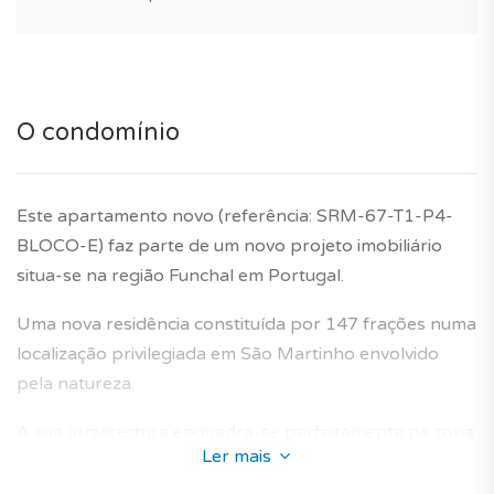
O condomínio
Este apartamento novo (referência: SRM-67-T1-P4-
BLOCO-E) faz parte de um novo projeto imobiliário
situa-se na região Funchal em Portugal.
Uma nova residência constituída por 147 frações numa
localização privilegiada em São Martinho envolvido
pela natureza.
A sua arquitectura enquadra-se perfeitamente na zona
Ler mais
envolvente e oferece apartamentos novos concebidos
para proporcionar um ambiente de vida ideal aos