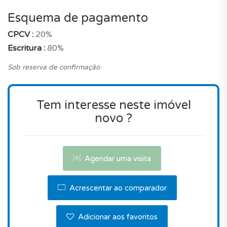
notar que o preço é realmente compatível com os
Esquema de pagamento
preços de mercado quando comparado com um
CPCV :
20%
apartamento novo com essas características na
Escritura :
80%
mesma localização em Funchal. Este imóvel é
verdadeiramente uma ótima escolha!
Sob reserva de confirmação
Entre em contato conosco para agendar uma
visita.
Tem interesse neste imóvel
novo ?
Agendar uma visita
Acrescentar ao comparador
Adicionar aos favoritos