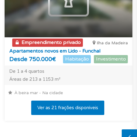
Empreendimento privado
Ilha da Madeira
Apartamentos novos em Lido - Funchal
Desde 750.000€
Habitação
Investimento
De 1 a 4 quartos
Áreas de 213 a 1153 m²
À beira mar - Na cidade
Ver as 21 frações disponíveis