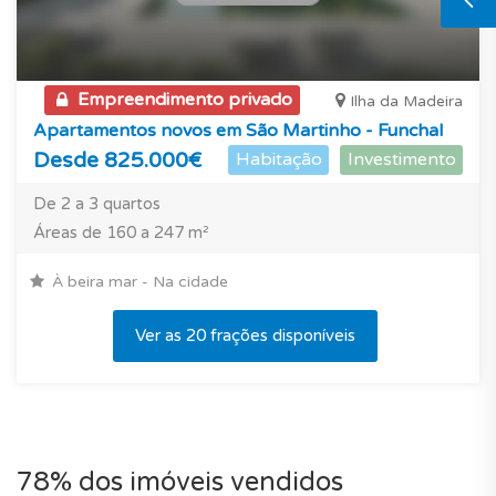
Empreendimento privado
Ilha da Madeira
Apartamentos novos em São Martinho - Funchal
Desde 825.000€
Habitação
Investimento
De 2 a 3 quartos
Áreas de 160 a 247 m²
À beira mar - Na cidade
Ver as 20 frações disponíveis
78% dos imóveis vendidos