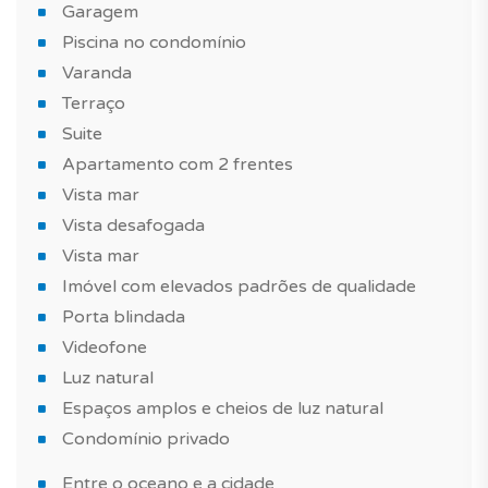
Garagem
para ler um livro.
Piscina no condomínio
Quais são as outras características que adicionam valor
Varanda
a este imóvel?
Terraço
Suite
Um apartamento de estilo contemporâneo, bem
Apartamento com 2 frentes
equipado, imóvel com elevados padrões de qualidade,
Vista mar
construído com materiais de qualidade.Tire igualmente
Vista desafogada
proveito de uma piscina no condomínio para passar
Vista mar
bons momentos com a família ou com amigos.
Imóvel com elevados padrões de qualidade
Para completar, este imóvel é vendido com 2 lugares
Porta blindada
de estacionamento. Conte também com uma
Videofone
arrecadação na cave.
Luz natural
Espaços amplos e cheios de luz natural
Este apartamento com 2 frentes é perfeito se deseja
Condomínio privado
comprar um imóvel novo para investimento imobiliário,
habitação principal ou uma casa de férias.
Entre o oceano e a cidade