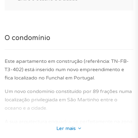
Mais informações sobre este ou outro imóvel e
marcações de visita, contacte-nos.
Já sabia? Com a TAGUS NOVO, beneficia do apoio de
O condomínio
especialistas na área da nova construção para realizar
facilmente o seu projeto imobiliário em Portugal.
Serviço 100% gratuito!
Este apartamento em construção (referência: TN-FB-
T3-402) está inserido num novo empreendimento e
*As características e imagens/fotos do apartamento
fica localizado no Funchal em Portugal.
modelo têm carácter informativo e não dispensa a
visita ao imóvel ou confirmação.
Um novo condomínio constituído por 89 frações numa
localização privilegiada em São Martinho entre o
Garantia do construtor de 10 anos incluída.
oceano e a cidade.
A sua arquitectura enquadra-se perfeitamente na zona
Ler mais
envolvente e oferece apartamentos novos concebidos