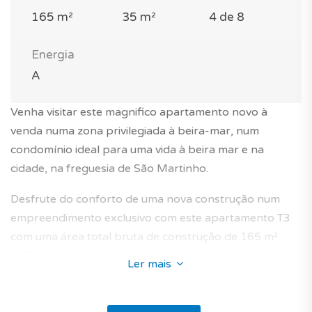
165 m²
35 m²
4 de 8
Energia
A
Venha visitar este magnifico apartamento novo à
venda numa zona privilegiada à beira-mar, num
condomínio ideal para uma vida à beira mar e na
cidade, na freguesia de São Martinho.
Desfrute do conforto de uma nova construção num
empreendimento exclusivo com este apartamento T3
com uma área total bruta de construção de 165 m²
(130 m² útil).
Ler mais
O imóvel fica entre o oceano e a cidade de Funchal na
freguesia de São Martinho no 4° andar de um prédio