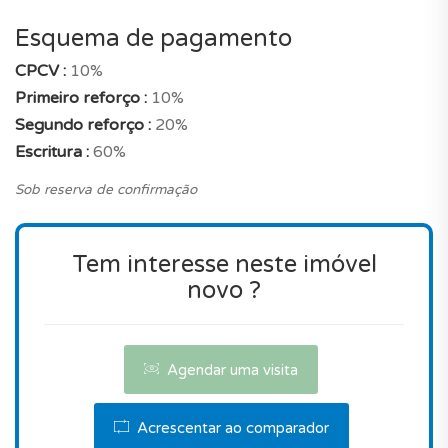
Esquema de pagamento
Será o imóvel ideal? É de salientar que, o preço
está verdadeiramente atractivo quando
CPCV :
10%
comparado com um apartamento novo com estas
Primeiro reforço :
10%
características, na mesma localização na freguesia
Segundo reforço :
20%
de São Martinho.
Escritura :
60%
Este imóvel é verdadeiramente uma boa opção.
Sob reserva de confirmação
Não perca esta oportunidade.
Tem interesse neste imóvel
Agende já uma visita!
novo ?
Agendar uma visita
Acrescentar ao comparador