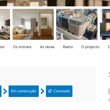
tor
Os imóveis
As obras
Bairro
O projecto
C
Em construção
Concluído