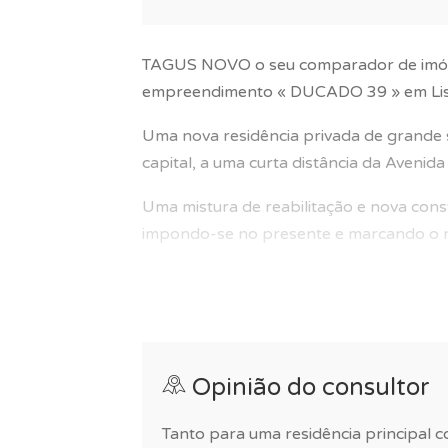
TAGUS NOVO o seu comparador de imóve
empreendimento « DUCADO 39 » em Li
Uma nova residência privada de grande 
capital, a uma curta distância da Aveni
Uma mistura de reabilitação e nova con
impondo-se no presente e marcando o ri
« DUCADO 39 », a casa do Duque, é uma 
a vida sofisticada a tudo o que Lisboa te
Este condomínio com uma arquitectura m
oferecendo uma excelente qualidade de 
Opinião do consultor
residentes : ambiente atrativo, numa zon
e conforto no centro da cidade.
Tanto para uma residência principal