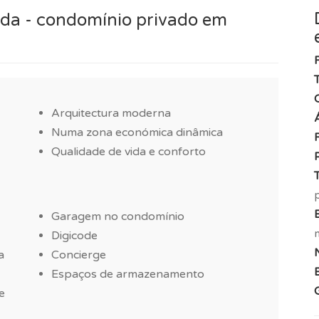
da - condomínio privado em
R
T
Arquitectura moderna
Numa zona económica dinâmica
Qualidade de vida e conforto
E
Garagem no condomínio
Digicode
N
a
Concierge
E
Espaços de armazenamento
e