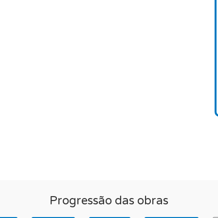
de casa de banho, armários embutidos e ar
itações funcionais, grandes áreas bem
liares, divisões com ótimos volumes.
e elevador no edifício.
oa está à venda no mercado com preços de
nesta zona central de Lisboa é limitada e está
Progressão das obras