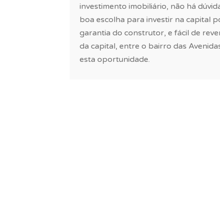
investimento imobiliário, não há dúvi
Este pequeno condomínio com a sua arqu
boa escolha para investir na capital
Arroios, num bairro privilegiado que ofe
garantia do construtor, e fácil de re
vantagens aos seus residentes: confort
da capital, entre o bairro das Avenid
dinâmico, proximidade das principais loj
esta oportunidade.
Lisboa, rooftops e hotéis de 5 estrelas da
O local perfeito para quem quer desfrut
Lisboa!
O projeto conta com 26 frações para ha
Apartamentos novos com tipologia T1 a T
incrível para a cidade até ao rio.
Estes novos apartamentos oferecem área
entre os 76 e 274 m2.
Os acabamentos primam pela excelência,