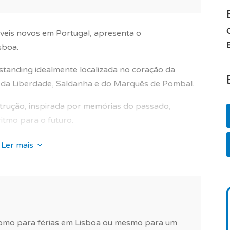
is novos em Portugal, apresenta o
E
sboa.
standing idealmente localizada no coração da
da da Liberdade, Saldanha e do Marquês de Pombal.
strução, inspirada por memórias do passado,
tmo para o futuro.
peça intemporal num cenário requintado, ligando
Ler mais
m para oferecer.
oderna fica numa localização privilegiada
vida assim como inúmeras vantagens para os seus
a económica dinâmica da capital, qualidade de vida
 como para férias em Lisboa ou mesmo para um