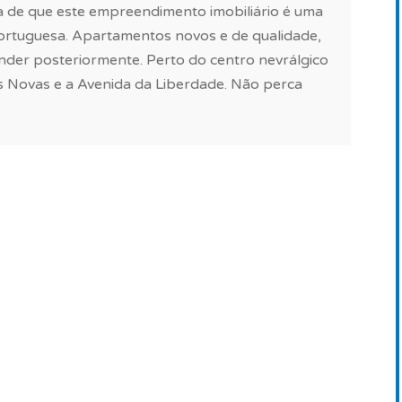
da de que este empreendimento imobiliário é uma
itectura moderna, está localizado na zona de
 portuguesa. Apartamentos novos e de qualidade,
rece uma excelente qualidade de vida e muitas
vender posteriormente. Perto do centro nevrálgico
o e ambiente de vida atraente, ambiente económico
as Novas e a Avenida da Liberdade. Não perca
as de luxo, teatros, os melhores restaurantes de
 capital.
ar do melhor que a vida tem para oferecer em
bitação.
6, dois quais uma penthouse com piscina e vista
s generosas com excelente luz natural que variam
 que se evidencia com os materais e equipamentos