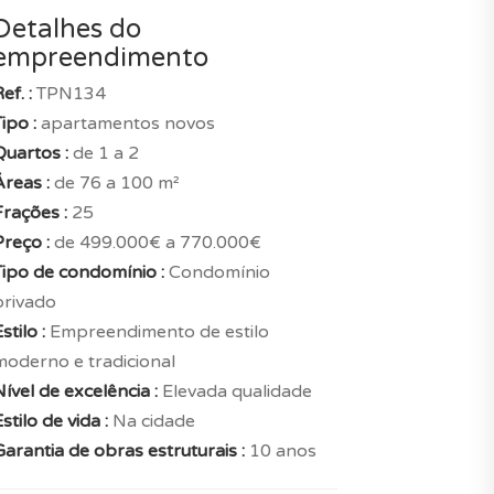
Detalhes do
empreendimento
ef. :
TPN134
ipo :
apartamentos novos
Quartos :
de 1 a 2
Áreas :
de 76 a 100 m²
Frações :
25
Preço :
de 499.000€ a 770.000€
Tipo de condomínio :
Condomínio
privado
stilo :
Empreendimento de estilo
moderno e tradicional
ível de excelência :
Elevada qualidade
stilo de vida :
Na cidade
Garantia de obras estruturais :
10 anos