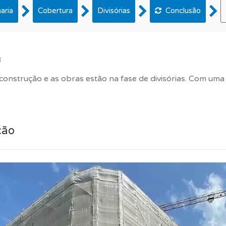
aria
Cobertura
Divisórias
Conclusão
3
nstrução e as obras estão na fase de divisórias. Com uma 
ção