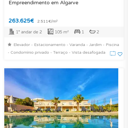
Empreendimento em Algarve
263.625€
2.511€/m²
1° andar de 2
105 m²
1
2
Elevador - Estacionamento - Varanda - Jardim - Piscina
- Condomínio privado - Terraço - Vista desafogada