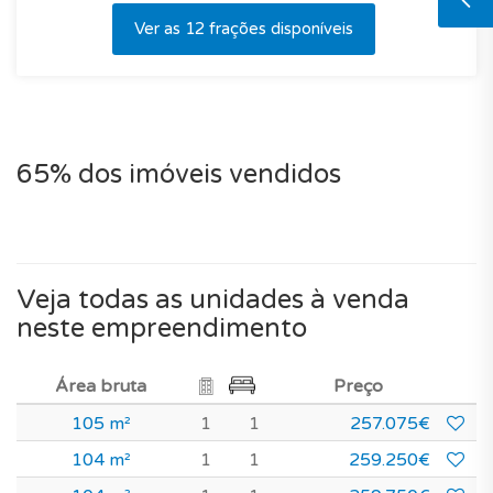
Ver as 12 frações disponíveis
65% dos imóveis vendidos
Veja todas as unidades à venda
neste empreendimento
Área bruta
Preço
105 m²
1
1
257.075€
104 m²
1
1
259.250€