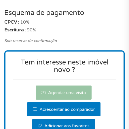
de luxo numa zona privilegiada envolvido pela
natureza.
Esquema de pagamento
Será uma boa compra? É de salientar que, o
CPCV :
10%
preço está muito muito atractivo quando
Escritura :
90%
comparado com um apartamento com estas
Sob reserva de confirmação
características, na mesma localização em Lagoa.
Este imóvel é verdadeiramente uma boa opção.
Tem interesse neste imóvel
Não perca esta oportunidade.
novo ?
Contacte-nos para agendar uma visita.
Agendar uma visita
Acrescentar ao comparador
Adicionar aos favoritos