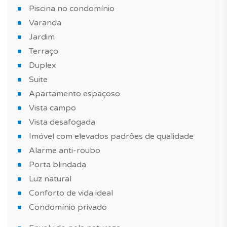
Piscina no condomínio
TAGUS NOVO está ao seu lado para a realização dos
Varanda
seus novos projetos imobiliários em Portugal.
Jardim
Terraço
Agende já a sua visita!
Duplex
Suite
Mais informações sobre este ou outro imóvel e
marcações de visita, contacte-nos.
Apartamento espaçoso
Vista campo
*As características e imagens do imóvel têm carácter
Vista desafogada
informativo e não dispensa a visita ao imóvel.
Imóvel com elevados padrões de qualidade
Alarme anti-roubo
Porta blindada
Luz natural
Conforto de vida ideal
Condomínio privado