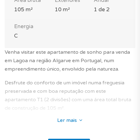
Área bruta
Exteriores
Andar
105 m²
10 m²
1 de 2
Energia
C
Venha visitar este apartamento de sonho para venda
em Lagoa na região Algarve em Portugal, num
empreendimento único, envolvido pela natureza.
Desfrute do conforto de um imóvel numa freguesia
preservada e com boa reputação com este
apartamento T1 (2 divisões) com uma área total bruta
de construção de 105 m².
Ler mais
Fica nos primeiros dois pisos de um prédio tradicional
de 2 andares com elevador numa residência privada na
zona de Lagoa e Carvoeiro.