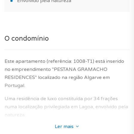
Envolvido pela natureza
O condomínio
Este apartamento (referência: 1008-T1) está inserido
no empreendimento "PESTANA GRAMACHO
RESIDENCES" localizado na região Algarve em
Portugal.
Uma residência de luxo constituída por 34 frações
numa localização privilegiada em Lagoa, envolvido pela
natureza.
Ler mais
A sua arquitectura enquadra-se perfeitamente na área