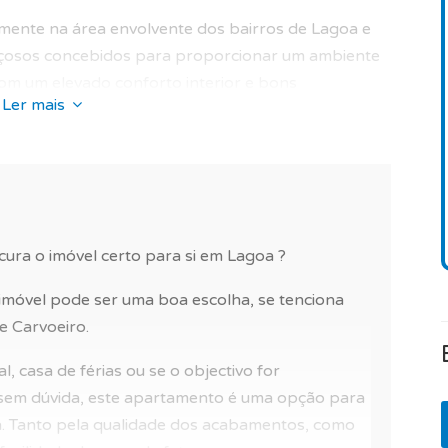
amente na área envolvente dos bairros de Lagoa e
çosos concebidos para proporcionar um ambiente
 com um elevado conforto interior e bons
Ler mais
tará de : porteiro, serviços de limpeza,
do.
resse nas redondezas (bons acessos, zona calma,
spital, farmácia, clube de ténis, banco e polícia).
ra o imóvel certo para si em Lagoa ?
m ambiente de golfe e campo em Lagoa.
móvel pode ser uma boa escolha, se tenciona
e Carvoeiro.
estão estimadas em 478€/mês.
, casa de férias ou se o objectivo for
terraço ou um apartamento de férias em Portugal,
, sem dúvida, este apartamento é uma opção para
. Tanto pela qualidade dos acabamentos, como