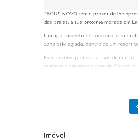
TAGUS NOVO tem o prazer de lhe apres
das praias, a sua próxima morada em La
Um apartamento T1 com uma área bruta
zona privilegiada, dentro de um resort 
Fica nos dois primeiros pisos de um pré
residência privada na zona de Carvoeiro.
Este apartamento destaca-se pelas suas
hall de entrada de 2.84 m², cozinha de 8.
banho de 5.40 m², varanda da sala de es
suite de 5.30 m², terraço da suite de 10 m
Com um total de 1 quarto, 2 casas de ba
Abra a porta da sua casa e descubra um
Imóvel