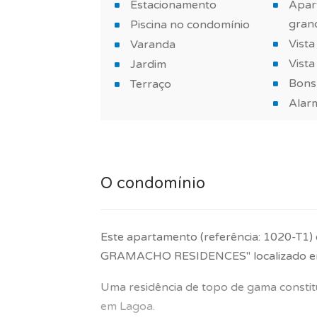
Garantia do construtor de 10 anos incluí
Estacionamento
Apar
gran
Piscina no condomínio
TAGUS NOVO está ao seu lado para a rea
Vist
Varanda
Portugal.
Vist
Jardim
Agende já a sua visita!
Bons
Terraço
Alar
Mais informações sobre este ou outro im
*As características e imagens do imóvel 
imóvel.
O condomínio
Este apartamento (referência: 1020-T1
GRAMACHO RESIDENCES" localizado em
Uma residência de topo de gama constitu
em Lagoa.