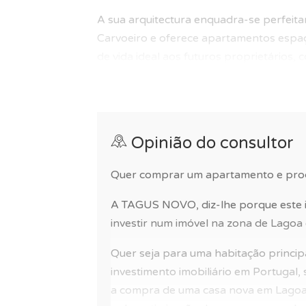
A sua arquitectura enquadra-se perfeit
Carvoeiro e oferece apartamentos espa
de vida ideal aos futuros proprietários,
acabamentos.
Para o seu conforto e comodidade, desfru
condomínio fechado e condomínio priva
Opinião do consultor
Terá acesso a numerosos locais de inte
espaços verdes, golf, aeroporto, praia, ho
Quer comprar um apartamento e procu
Um empreendimento ideal para viver nu
A TAGUS NOVO, diz-lhe porque este i
investir num imóvel na zona de Lagoa 
O condomínio está átivo e as despesas 
Quer seja para uma habitação principal
Se procura um apartamento com grande 
investimento imobiliário em Portugal
este imóvel é o feito para si!
a compra de uma casa nova em Lagoa