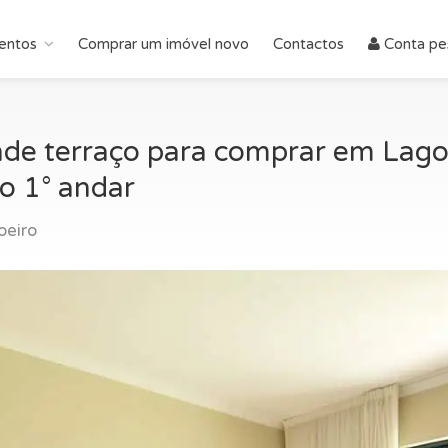
entos
Comprar um imóvel novo
Contactos
Conta pe
e terraço para comprar em Lagoa
no 1° andar
eiro