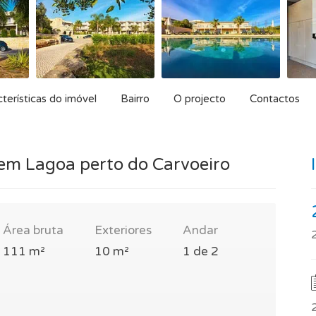
terísticas do imóvel
Bairro
O projecto
Contactos
m Lagoa perto do Carvoeiro
Área bruta
Exteriores
Andar
111 m²
10 m²
1 de 2