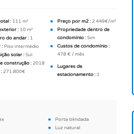
o solar sul.
to, encontrará o quarto equipado com roupeiros
otal :
111 m²
Preço por m2 :
2.449€/m²
com banheira / duche), e um terraço coberto.
xterior :
10 m²
Propriedade dentro de
quecimento, lareira tradicional, ar condicionado,
condomínio :
Sim
o do andar :
1
gralmente eléctrico.
Custos de condomínio :
 :
Piso intermédio
478 € / mês
ção solar :
Sul
 imóvel vendido mobilado e casa de banho mobilada.
e construção :
2018
Lugares de
ra casa?
:
271.800€
estacionamento :
1
, bem equipado, com bons acabamentos, construído
rutar do sol, encontrará também uma piscina no
 projetos, seja para um investimento imobiliário
ex
Porta blindada
asa de férias.
Luz natural