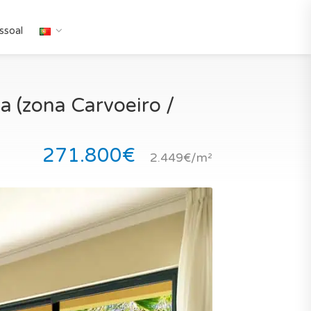
ssoal
 (zona Carvoeiro /
271.800€
2.449€/m²