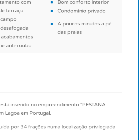
da.
tamento com
Bom conforto interior
de terraço
Condomínio privado
lização dos seus novos projetos imobiliários em
a campo
A poucos minutos a pé
a desafogada
das praias
 acabamentos
me anti-roubo
óvel e marcações de visita, contacte-nos.
têm carácter informativo e não dispensa a visita ao
) está inserido no empreendimento "PESTANA
 Lagoa em Portugal.
ída por 34 frações numa localização privilegiada