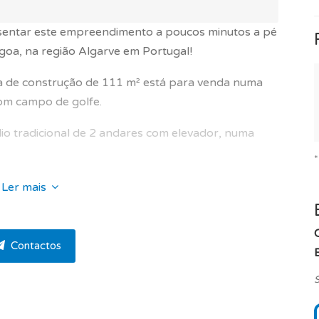
entar este empreendimento a poucos minutos a pé
goa, na região Algarve em Portugal!
 de construção de 111 m² está para venda numa
com campo de golfe.
dio tradicional de 2 andares com elevador, numa
 áreas e conforto que proporciona e dispõe de :
Ler mais
55 m², sala de estar e de jantar de 26.15 m², casa de
tar de 4.32 m², suite de 19.73 m², casa de banho da
².
Contactos
E
nho.
S
 apartamento agradável de viver, concebido para