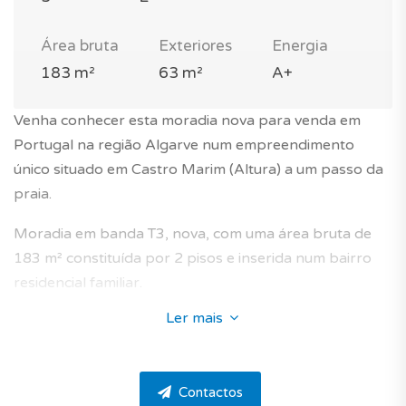
Área bruta
Exteriores
Energia
183 m²
63 m²
A+
Venha conhecer esta moradia nova para venda em
Portugal na região Algarve num empreendimento
único situado em Castro Marim (Altura) a um passo da
praia.
Moradia em banda T3, nova, com uma área bruta de
183 m² constituída por 2 pisos e inserida num bairro
residencial familiar.
Ler mais
O seu estilo contemporâneo integra-se no seu
ambiente e contribui para o dinamismo arquitetónico
da região, preservando ao mesmo tempo a sua
Contactos
identidade.