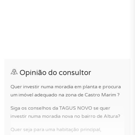
A gestão do condomínio está activa e as despesas
estão estimadas em 440€/mês.
Se procura uma moradia com suite no piso térreo ou
uma casa para as suas férias em Portugal, este imóvel é
para si!
Opinião do consultor
Quer investir numa moradia em planta e procura
um imóvel adequado na zona de Castro Marim ?
Siga os conselhos da TAGUS NOVO se quer
investir numa moradia nova no bairro de Altura?
Quer seja para uma habitação principal,