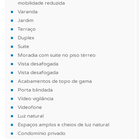
mobilidade reduzida
Agende já a sua visita!
Varanda
Mais informações sobre este ou outro imóvel e
Jardim
marcações de visita, contacte-nos.
Terraço
Duplex
*As características e imagens do imóvel têm carácter
Suite
informativo e não dispensa a visita ao imóvel.
Moradia com suite no piso térreo
Vista desafogada
Vista desafogada
Acabamentos de topo de gama
Porta blindada
Vídeo vigilância
Videofone
Luz natural
Espaços amplos e cheios de luz natural
Condomínio privado