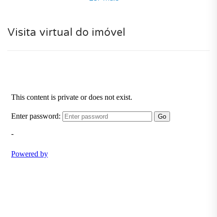
Altura e oferece moradias cujo design de interiores
recebeu uma atenção especial a fim de antecipar as
necessidades dos futuros proprietários, com um
Visita virtual do imóvel
espaços amplos e cheios de luz natural e acabamentos
de topo de gama.
Para o seu conforto e comodidade, desfrutará de
excelentes serviços na residência.
Numerosos locais de interesse nas proximidades (bons
acessos, zona calma, espaços verdes, golf, marina,
aeroporto, comércios, praia, escolas, hospital,
farmácia, clube de ténis e polícia). E para o conforto
dos residentes uma magnífica piscina no condomínio.
Um novo condomínio privado ideal para viver perto do
campo e à beira mar em Castro Marim com uma bela
paisagem em volta da residência.