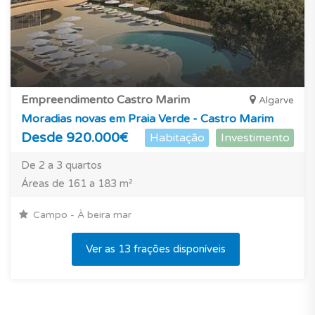
Empreendimento Castro Marim
Algarve
Moradias novas em Praia Verde - Castro Marim
Desde 920.000€
Habitação
Investimento
De 2 a 3 quartos
Áreas de 161 a 183 m²
Campo - À beira mar
Ver as 13 frações disponíveis