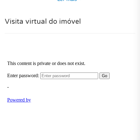
Altura e oferece moradias cujo design de interiores
recebeu uma atenção especial a fim de antecipar as
necessidades dos futuros proprietários, com um bom
Visita virtual do imóvel
conforto interior e bons acabamentos.
Para o seu conforto e comodidade, desfrutará de
excelentes serviços na residência.
Numerosos locais de interesse nas proximidades (bons
acessos, zona calma, espaços verdes, golf, marina,
aeroporto, comércios, praia, escolas, hospital,
farmácia, clube de ténis e polícia). E para o conforto
dos residentes uma magnífica piscina no condomínio.
Um novo condomínio privado ideal para viver perto do
campo e à beira mar em Castro Marim com uma bela
paisagem em volta da residência.