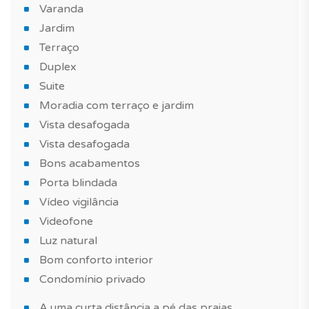
Agende já a sua visita!
Varanda
Jardim
Mais informações sobre este ou outro imóvel e
Terraço
marcações de visita, contacte-nos.
Duplex
Suite
*As características e imagens do imóvel têm carácter
informativo e não dispensa a visita ao imóvel.
Moradia com terraço e jardim
Vista desafogada
Vista desafogada
Bons acabamentos
Porta blindada
Vídeo vigilância
Videofone
Luz natural
Bom conforto interior
Condomínio privado
A uma curta distância a pé das praias,