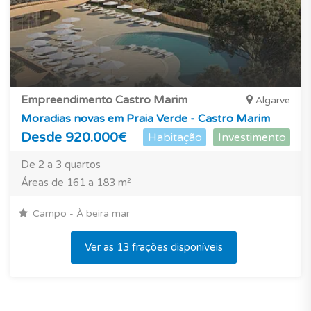
Empreendimento Castro Marim
Algarve
Moradias novas em Praia Verde - Castro Marim
Desde 920.000€
Habitação
Investimento
De 2 a 3 quartos
Áreas de 161 a 183 m²
Campo - À beira mar
Ver as 13 frações disponíveis