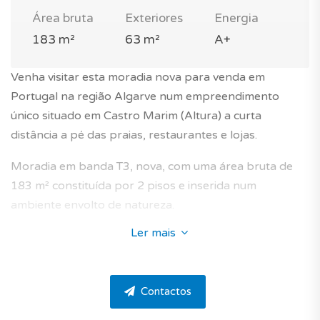
Área bruta
Exteriores
Energia
183 m²
63 m²
A+
Venha visitar esta moradia nova para venda em
Portugal na região Algarve num empreendimento
único situado em Castro Marim (Altura) a curta
distância a pé das praias, restaurantes e lojas.
Moradia em banda T3, nova, com uma área bruta de
183 m² constituída por 2 pisos e inserida num
ambiente envolto de natureza.
Ler mais
O seu estilo contemporâneo integra-se no seu
ambiente e contribui para o dinamismo arquitetónico
da região, preservando ao mesmo tempo a sua
Contactos
identidade.