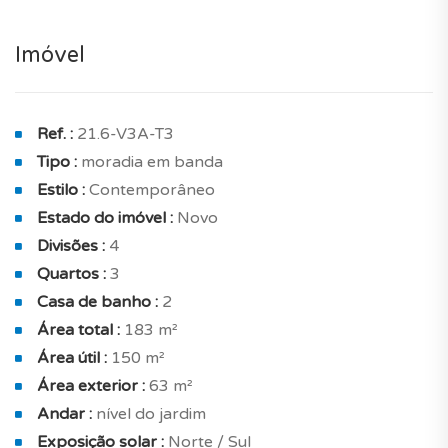
Poderá desfrutar das vantagens e do conforto de uma
nova construção.
Imóvel
No interior, um imóvel luminoso que beneficia de uma
exposição solar norte e sul e oferece um bom conforto
interior, com bons acabamentos e numerosos
Ref. :
21.6-V3A-T3
equipamentos: aquecimento individual com bomba de
Tipo :
moradia em banda
calor, ar condicionado, vidros duplos, isolamento
Estilo :
Contemporâneo
reforçado, isolamento térmico e habitação
Estado do imóvel :
Novo
energeticamente eficiente.
Divisões :
4
Quartos :
3
E dispõe ainda de roupeiros embutidos, cozinha
Casa de banho :
2
equipada, imóvel vendido mobilado, casa de banho
Área total :
183 m²
mobilada e persianas eléctricas.
Área útil :
150 m²
A área de dormir inclui 3 quartos equipados com
Área exterior :
63 m²
roupeiros embutidos e uma casa de banho privada
Andar :
nível do jardim
(com banheira / duche) e a suite está equipada com
Exposição solar :
Norte / Sul