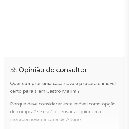
A gestão do condomínio está activa e as despesas
estão estimadas em 440€/mês.
Se procura uma moradia com terraço e jardim ou uma
casa para as suas férias em Portugal, este imóvel é
para si!
Opinião do consultor
Quer comprar uma casa nova e procura o imóvel
certo para si em Castro Marim ?
Porque deve considerar este imóvel como opção
de compra? se está a pensar adquirir uma
moradia nova na zona de Altura?