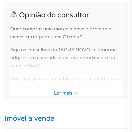
Opinião do consultor
Quer comprar uma moradia nova e procura o
imóvel certo para si em Óbidos ?
Siga os conselhos da TAGUS NOVO se tenciona
adquirir uma moradia num empreendimento na
zona de Vau?
Quer seja para a sua habitação permanente, casa
de férias golfe, campo e à beira mar ou se o
Ler mais
objectivo for investimento imobiliário em Portugal,
sem dúvida, esta moradia é uma opção muito boa
para a compra de uma casa nova em Óbidos.
Imóvel à venda
Tanto pela qualidade da construção, como pela
disposição das divisões, e pela garantia do