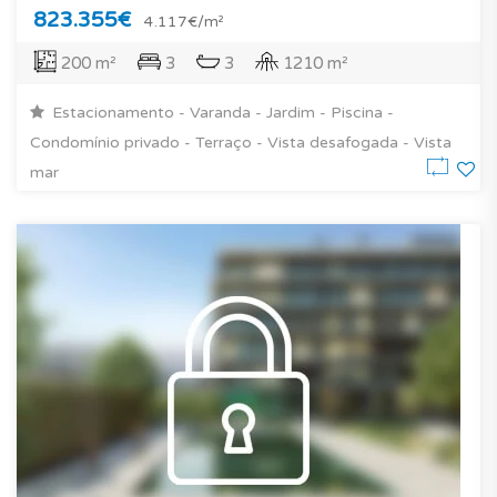
823.355€
4.117€/m²
200 m²
3
3
1210 m²
Estacionamento - Varanda - Jardim - Piscina -
Condomínio privado - Terraço - Vista desafogada - Vista
mar