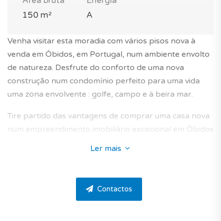
Área bruta
Energia
150 m²
A
Venha visitar esta moradia com vários pisos nova à
venda em Óbidos, em Portugal, num ambiente envolto
de natureza. Desfrute do conforto de uma nova
construção num condomínio perfeito para uma vida
uma zona envolvente : golfe, campo e à beira mar.
Tire partido das vantagens de comprar uma casa nova
num empreendimento imobiliário excecional em Óbidos
com esta moradia com vários pisos T3 com uma área
Ler mais
total bruta de construção de 150 m².
Fica situada numa zona geográfica apelativa num
Contactos
condomínio de alto padrão com piscina e jardim, no
distrito de Costa de Prata, concelho de Óbidos na zona
de Vau.