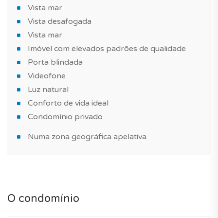
elevados padrões de qualidade, construída com
Vista mar
materiais de qualidade. E uma piscina no condomínio
Vista desafogada
para passar bons momentos com a família ou com
Vista mar
amigos. Um produto muito singular!
Imóvel com elevados padrões de qualidade
Porta blindada
Esta moradia é adequada para a compra de um imóvel
Videofone
novo como investimento imobiliário, habitação principal
Luz natural
ou secundária.
Conforto de vida ideal
Não perca esta oportunidade! Marque já a sua visita!
Condomínio privado
Numa zona geográfica apelativa
Sabia que? TAGUS NOVO é o primeiro comparador de
empreendimentos em Portugal. Serviço 100% gratuito,
que simplifica a compra do seu futuro imóvel
consoante o seu projeto (para viver ou investir) em
Portugal.
O condomínio
*As características, preços e imagens/fotos do imóvel