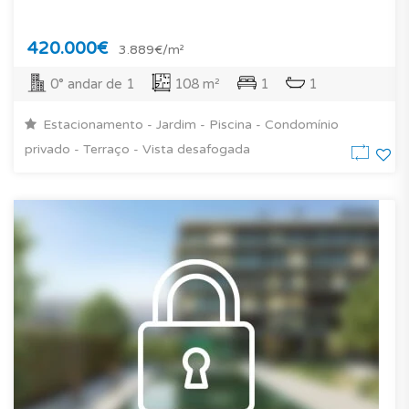
420.000€
3.889€/m²
0° andar de 1
108 m²
1
1
Estacionamento - Jardim - Piscina - Condomínio
privado - Terraço - Vista desafogada