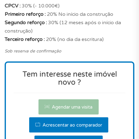
CPCV :
30% (- 10.000€)
Será uma boa escolha? É de salientar que, o
Primeiro reforço :
20% No início da construção
preço está realmente bom em comparação com
Segundo reforço :
30% (12 meses após o início da
outros imóveis no mercado quando comparado
construção)
com um apartamento novo com estas
Terceiro reforço :
20% (no dia da escritura)
características, tendo em conta a sua localização
Sob reserva de confirmação
na freguesia de Lagoa e Carvoeiro.
Por todas estas razões, este imóvel é ideal.
Tem interesse neste imóvel
novo ?
Contacte-nos para agendar uma visita.
Agendar uma visita
Acrescentar ao comparador