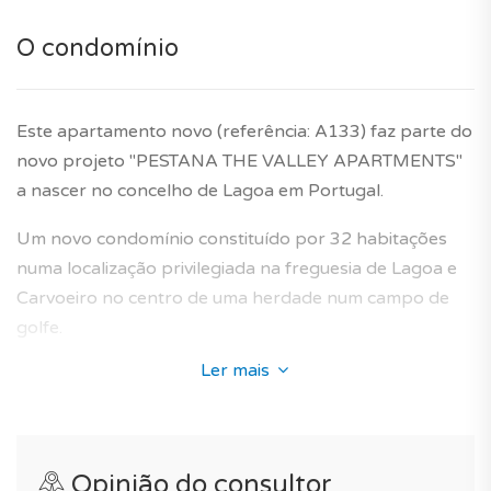
*As características e imagens/fotos do apartamento
O condomínio
modelo têm carácter informativo e não dispensa a
visita ao imóvel ou confirmação.
Este apartamento novo (referência: A133) faz parte do
Garantia do construtor de 10 anos incluída.
novo projeto "PESTANA THE VALLEY APARTMENTS"
a nascer no concelho de Lagoa em Portugal.
Um novo condomínio constituído por 32 habitações
numa localização privilegiada na freguesia de Lagoa e
Carvoeiro no centro de uma herdade num campo de
golfe.
Ler mais
A sua arquitectura enquadra-se perfeitamente na área
envolvente e oferece apartamentos novos concebidos
para proporcionar um ambiente de vida ideal aos
futuros proprietários.
Opinião do consultor