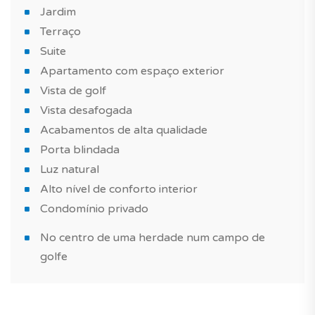
Jardim
Quais são os outros pontos fortes deste imóvel?
Terraço
Um apartamento de estilo contemporâneo, bem
Suite
equipado, com acabamentos de alta qualidade,
Apartamento com espaço exterior
construído com materiais de qualidade.Tire igualmente
Vista de golf
proveito de uma piscina no condomínio para passar
Vista desafogada
bons momentos com a família ou com amigos.
Acabamentos de alta qualidade
Porta blindada
Este apartamento com espaço exterior é perfeito se
Luz natural
deseja comprar um imóvel novo para investimento
imobiliário, habitação principal ou uma casa de férias.
Alto nível de conforto interior
Condomínio privado
Mais informações sobre este ou outro imóvel e
No centro de uma herdade num campo de
marcações de visita, contacte-nos.
golfe
Sabia que? Com a TAGUS NOVO, pode facilmente
comparar casas novas e encontrar aquela que satisfaz
todos os seus critérios!