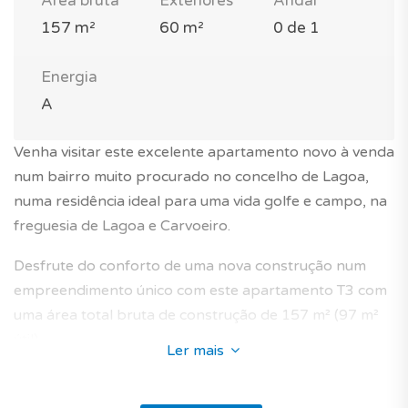
Área bruta
Exteriores
Andar
157 m²
60 m²
0 de 1
Energia
A
Venha visitar este excelente apartamento novo à venda
num bairro muito procurado no concelho de Lagoa,
numa residência ideal para uma vida golfe e campo, na
freguesia de Lagoa e Carvoeiro.
Desfrute do conforto de uma nova construção num
empreendimento único com este apartamento T3 com
uma área total bruta de construção de 157 m² (97 m²
útil).
Ler mais
O imóvel fica no centro de uma herdade num campo de
golfe de Lagoa na freguesia de Lagoa e Carvoeiro no