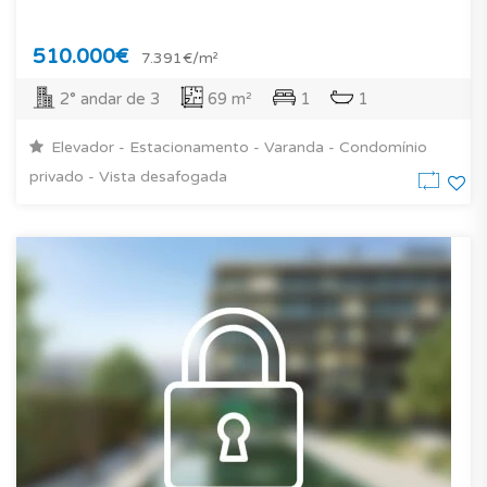
510.000€
7.391€/m²
2° andar de 3
69 m²
1
1
Elevador - Estacionamento - Varanda - Condomínio
privado - Vista desafogada