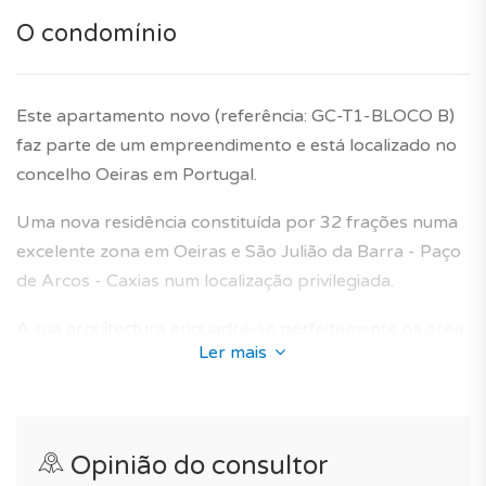
*As características e imagens/fotos do apartamento
O condomínio
modelo têm carácter informativo e não dispensa a
visita ao imóvel ou confirmação com o promotor.
Este apartamento novo (referência: GC-T1-BLOCO B)
Garantia do construtor de 10 anos incluída.
faz parte de um empreendimento e está localizado no
concelho Oeiras em Portugal.
Uma nova residência constituída por 32 frações numa
excelente zona em Oeiras e São Julião da Barra - Paço
de Arcos - Caxias num localização privilegiada.
A sua arquitectura enquadra-se perfeitamente na área
Ler mais
envolvente e oferece apartamentos novos concebidos
para proporcionar um ambiente de vida ideal aos
futuros proprietários.
Opinião do consultor
Para o seu conforto e comodidade, com este residência