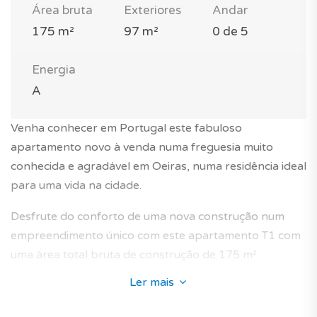
Área bruta
Exteriores
Andar
175 m²
97 m²
0 de 5
Energia
A
Venha conhecer em Portugal este fabuloso
apartamento novo à venda numa freguesia muito
conhecida e agradável em Oeiras, numa residência ideal
para uma vida na cidade.
Desfrute do conforto de uma nova construção num
empreendimento único com este apartamento T1 com
uma área total bruta de construção de 175 m².
Ler mais
O imóvel fica num localização privilegiada de Oeiras na
zona de Oeiras e São Julião da Barra - Paço de Arcos -