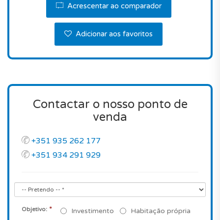
Será uma boa escolha? É de notar que, o preço
Acrescentar ao comparador
está realmente muito atractivo quando
comparado com um apartamento novo com estas
Adicionar aos favoritos
características, tendo em conta a sua localização
em Oeiras.
Este imóvel é verdadeiramente uma boa opção.
Não perca esta oportunidade.
Contactar o nosso ponto de
Agende já uma visita!
venda
+351 935 262 177
+351 934 291 929
*
Objetivo:
Investimento
Habitação própria