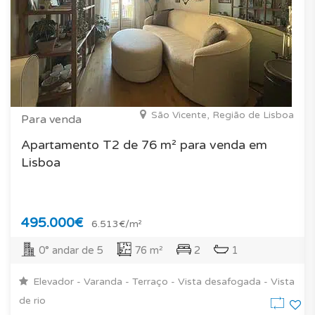
São Vicente, Região de Lisboa
Para venda
Apartamento T2 de 76 m² para venda em
Lisboa
495.000€
6.513€/m²
0° andar de 5
76 m²
2
1
Elevador - Varanda - Terraço - Vista desafogada - Vista
de rio