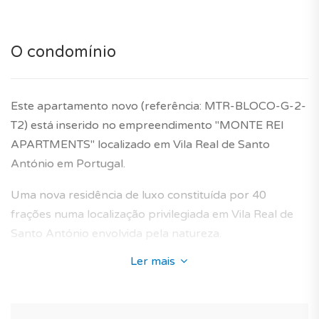
O condomínio
Este apartamento novo (referência: MTR-BLOCO-G-2-
T2) está inserido no empreendimento "MONTE REI
APARTMENTS" localizado em Vila Real de Santo
António em Portugal.
Uma nova residência de luxo constituída por 40
frações numa localização privilegiada em Vila Real de
Santo António envolvida pela natureza.
Ler mais
A sua arquitectura enquadra-se perfeitamente na área
envolvente do bairro de Vila Nova de Cacela e oferece
apartamentos novos concebidos para proporcionar