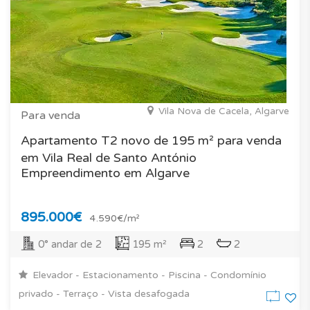
Vila Nova de Cacela, Algarve
Para venda
Apartamento T2 novo de 195 m² para venda
em Vila Real de Santo António
Empreendimento em Algarve
895.000€
4.590€/m²
0° andar de 2
195 m²
2
2
Elevador - Estacionamento - Piscina - Condomínio
privado - Terraço - Vista desafogada