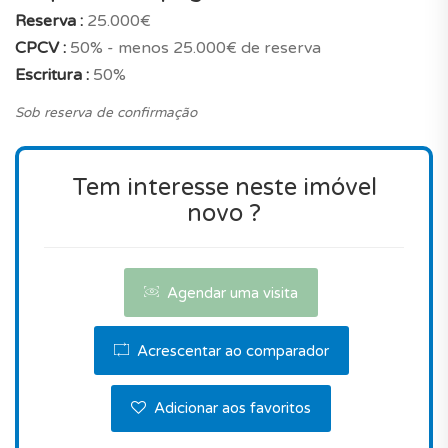
Reserva :
25.000€
num residência de luxo numa zona privilegiada
CPCV :
50% - menos 25.000€ de reserva
envolvido pela natureza.
Escritura :
50%
Será o imóvel ideal? Deve notar que, o preço está
Sob reserva de confirmação
muito em fase com os preços do mercado quando
comparado com um apartamento novo com estas
características, na mesma localização em Vila Real
Tem interesse neste imóvel
de Santo António.
novo ?
Por todas estas razões, este imóvel é ideal.
Contacte-nos para agendar uma visita.
Agendar uma visita
Acrescentar ao comparador
Adicionar aos favoritos