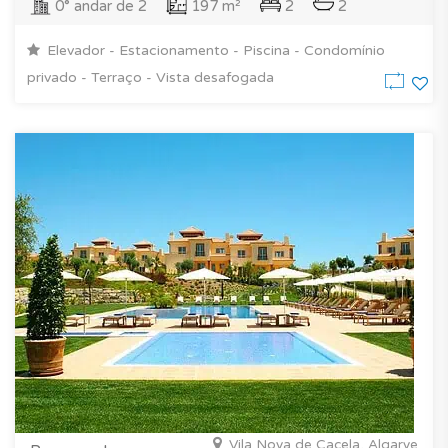
0° andar de 2
197 m²
2
2
Elevador - Estacionamento - Piscina - Condomínio
privado - Terraço - Vista desafogada
Vila Nova de Cacela, Algarve