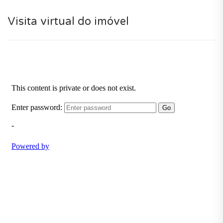
para proporcionar um ambiente de vida ideal aos
futuros proprietários.
Visita virtual do imóvel
Para o seu conforto e comodidade, com este
condomínio de alto padrão com piscina e jardim
desfrutará das vantagens de uma construção nova
num porteiro, serviços de limpeza, condomínio privado
e condomínio privado com estacionamento. E uma
magnífica piscina no condomínio.
Terá acesso a numerosos locais de interesse nas
redondezas (bons acessos, espaços verdes, golf,
marina, aeroporto, praia, escolas e clube de ténis).
Um novo empreendimento ideal para viver num
ambiente de vida agradável campo e à beira mar em
Castro Marim.