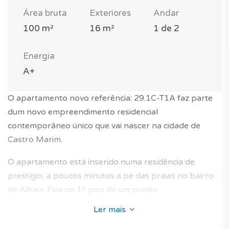
Área bruta
Exteriores
Andar
100 m²
16 m²
1 de 2
Energia
A+
O apartamento novo referência: 29.1C-T1A faz parte
dum novo empreendimento residencial
contemporâneo único que vai nascer na cidade de
Castro Marim.
O apartamento está inserido numa residência de
prestígio, a poucos minutos a pé das praias no bairro
de Altura. Fica no 1º piso de um prédio
contemporâneo de 2 andares com elevador.
Ler mais
Este apartamento T1 novo com 100m², vai seduzi-lo