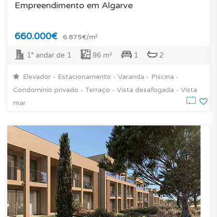
Empreendimento em Algarve
660.000€
6.875€/m²
1° andar de 1
96 m²
1
2
Elevador - Estacionamento - Varanda - Piscina -
Condomínio privado - Terraço - Vista desafogada - Vista
mar