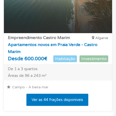
Empreendimento Castro Marim
Algarve
Apartamentos novos em Praia Verde - Castro
Marim
Desde 600.000€
Habitação
Investimento
De 1 a 3 quartos
Áreas de 96 a 243 m²
Campo - À beira mar
Ver as 44 frações disponíveis