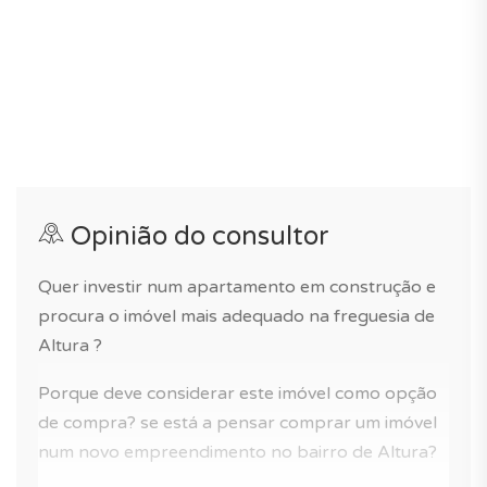
A gestão do condomínio está activa e as despesas
estão estimadas em 236€/mês.
Se procura um apartamento com 2 frentes ou um
apartamento de férias em Portugal, este imóvel é para
si!
Aceda à nossa página dedicada ao novo projeto para
saber tudo sobre a residência, os seus serviços e a sua
Opinião do consultor
vizinhança.
Quer investir num apartamento em construção e
procura o imóvel mais adequado na freguesia de
Altura ?
Porque deve considerar este imóvel como opção
de compra? se está a pensar comprar um imóvel
num novo empreendimento no bairro de Altura?