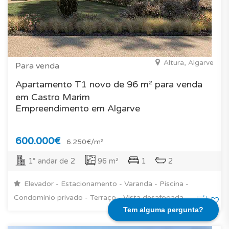
Altura, Algarve
Para venda
Apartamento T1 novo de 96 m² para venda
em Castro Marim
Empreendimento em Algarve
600.000€
6.250€/m²
1° andar de 2
96 m²
1
2
Elevador - Estacionamento - Varanda - Piscina -
Condomínio privado - Terraço - Vista desafogada
Tem alguma pergunta?