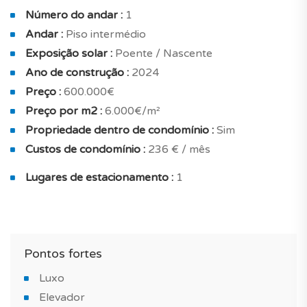
isolamento acústico de alto desempenho, isolamento
Número do andar :
1
térmico, habitação energeticamente eficiente e
Andar :
Piso intermédio
integralmente eléctrico.
Exposição solar :
Poente / Nascente
Vendido com 1 lugar de parqueamento privado e
Ano de construção :
2024
arrecadação.
Preço :
600.000€
Preço por m2 :
6.000€/m²
Não perca a oportunidade de comprar esta nova
Propriedade dentro de condomínio :
Sim
construção no concelho de Castro Marim, num
Custos de condomínio :
236 € / mês
empreendimento pensado para oferecer uma
experiência única de exclusividade e conforto!
Lugares de estacionamento :
1
Deixe-se conquistar por esta construção nova de
excelência!
*FOTOS DO APARTAMENTO MODELO
Pontos fortes
Luxo
Elevador