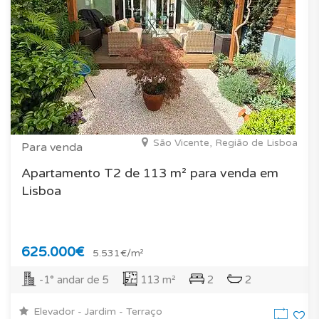
São Vicente, Região de Lisboa
Para venda
Apartamento T2 de 113 m² para venda em
Lisboa
625.000€
5.531€/m²
-1° andar de 5
113 m²
2
2
Elevador - Jardim - Terraço