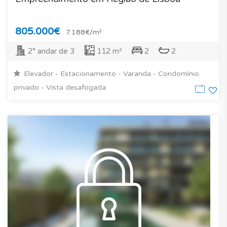
805.000€
7.188€/m²
2° andar de 3
112 m²
2
2
Elevador - Estacionamento - Varanda - Condomínio
privado - Vista desafogada