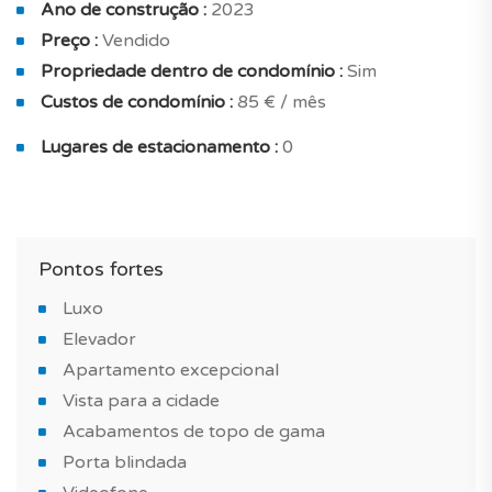
Ano de construção :
2023
Não perca a oportunidade de comprar esta nova
construção no concelho de Lisboa, num
Preço :
Vendido
empreendimento pensado para oferecer uma
Propriedade dentro de condomínio :
Sim
experiência única de exclusividade e conforto!
Custos de condomínio :
85 € / mês
Lugares de estacionamento :
0
Deixe-se conquistar por uma construção nova de
excelência!
*IMAGENS DO APARTAMENTO MODELO
Pontos fortes
Luxo
Elevador
Apartamento excepcional
Vista para a cidade
Acabamentos de topo de gama
Porta blindada