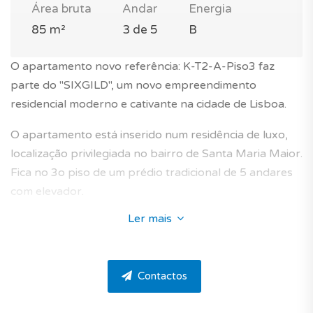
Área bruta
Andar
Energia
85 m²
3 de 5
B
O apartamento novo referência: K-T2-A-Piso3 faz
parte do "SIXGILD", um novo empreendimento
residencial moderno e cativante na cidade de Lisboa.
O apartamento está inserido num residência de luxo,
localização privilegiada no bairro de Santa Maria Maior.
Fica no 3o piso de um prédio tradicional de 5 andares
com elevador.
Ler mais
Este apartamento T2 novo com 85m², vai seduzi-lo com
o seu layout e localização ideal numa zona reconhecida
pela sua qualidade de vida em Lisboa.
Contactos
Orientação solar norte, sul e poente.