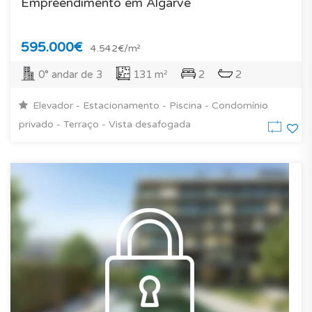
Empreendimento em Algarve
595.000€
4.542€/m²
0° andar de 3
131 m²
2
2
Elevador - Estacionamento - Piscina - Condomínio
privado - Terraço - Vista desafogada