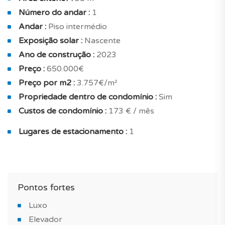
acabamentos de topo de gama : piso radiante, ar
Número do andar :
1
condicionado, vidros duplos, isolamento reforçado,
Andar :
Piso intermédio
habitação energeticamente eficiente, painéis solares e
Exposição solar :
Nascente
integralmente eléctrico.
Ano de construção :
2023
Preço :
650.000€
Vendido com 1 estacionamento individual.
Preço por m2 :
3.757€/m²
Não perca a oportunidade de comprar este imóvel
Propriedade dentro de condomínio :
Sim
novo no concelho de Lagos, num empreendimento
Custos de condomínio :
173 € / mês
desenhado para oferecer uma experiência única de
Lugares de estacionamento :
1
exclusividade e conforto!
Deixe-se conquistar por uma construção nova de
excelência!
Pontos fortes
*IMAGENS DO APARTAMENTO MODELO
Luxo
Elevador