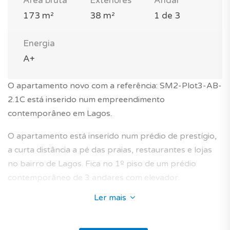
Área bruta
Exteriores
Andar
173 m²
38 m²
1 de 3
Energia
A+
O apartamento novo com a referência: SM2-Plot3-AB-
2.1C está inserido num empreendimento
contemporâneo em Lagos.
O apartamento está inserido num prédio de prestígio,
a curta distância a pé das praias, restaurantes e lojas
no bairro de Lagos. Fica no 1º piso de um prédio
contemporâneo de 3 andares com elevador.
Ler mais
Este apartamento T2 novo com 173m², com terraço,
vai seduzi-lo pela qualidade do layout da sua planta e
suas características.