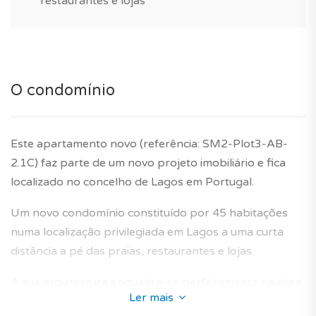
restaurantes e lojas
O condomínio
Este apartamento novo (referência: SM2-Plot3-AB-
2.1C) faz parte de um novo projeto imobiliário e fica
localizado no concelho de Lagos em Portugal.
Um novo condomínio constituído por 45 habitações
numa localização privilegiada em Lagos a uma curta
distância a pé das praias, restaurantes e lojas.
A sua arquitectura enquadra-se perfeitamente na área
Ler mais
envolvente e propõe apartamentos novos concebidos