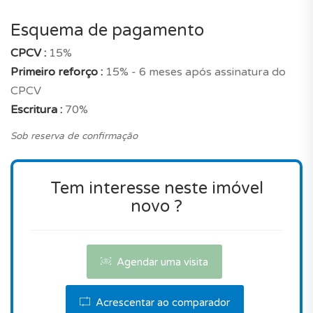
praias, restaurantes e lojas.
Esquema de pagamento
Será o imóvel ideal? Deve notar que, o preço está
CPCV :
15%
bastante correto quando comparado com um
Primeiro reforço :
15% - 6 meses após assinatura do
apartamento novo com estas características,
CPCV
tendo em conta a sua localização na freguesia de
Escritura :
70%
Lagos.
Sob reserva de confirmação
Este imóvel é realmente uma boa escolha!
Tem interesse neste imóvel
Contacte-nos para agendar uma visita.
novo ?
Agendar uma visita
Acrescentar ao comparador