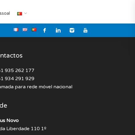
ssoal
ntactos
1 935 262 177
1 934 291 929
mada para rede móvel nacional
de
us Novo
 da Liberdade 110 1º