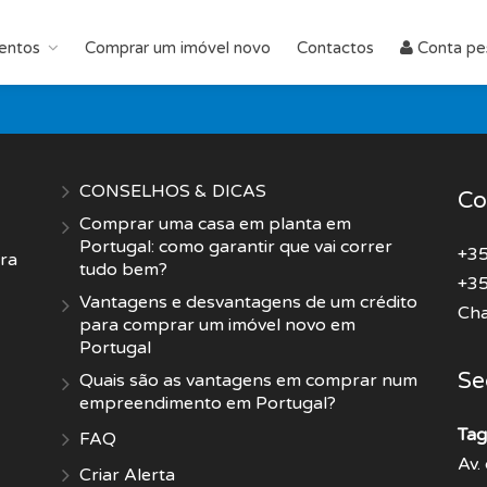
entos
Comprar um imóvel novo
Contactos
Conta pe
CONSELHOS & DICAS
Co
Comprar uma casa em planta em
Portugal: como garantir que vai correr
+35
pra
tudo bem?
+35
Vantagens e desvantagens de um crédito
Cha
para comprar um imóvel novo em
Portugal
Se
Quais são as vantagens em comprar num
empreendimento em Portugal?
Tag
FAQ
Av.
Criar Alerta